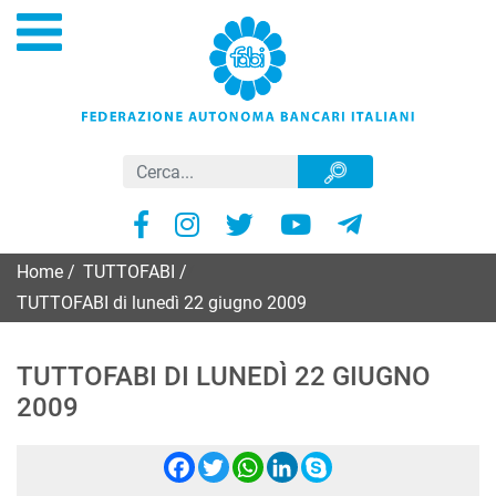
Home
/
TUTTOFABI
/
TUTTOFABI di lunedì 22 giugno 2009
TUTTOFABI DI LUNEDÌ 22 GIUGNO
2009
Facebook
Twitter
WhatsApp
LinkedIn
Skype