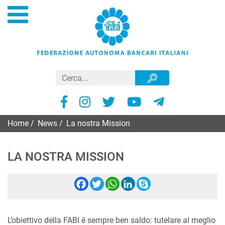
Home
/
News
/
La nostra Mission
LA NOSTRA MISSION
Facebook
Twitter
WhatsApp
LinkedIn
Skype
L’obiettivo della FABI è sempre ben saldo: tutelare al meglio