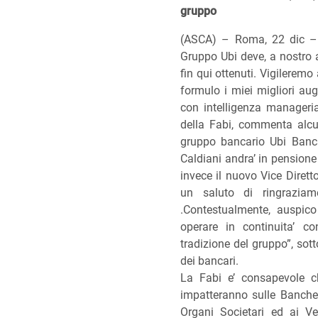
gruppo
(ASCA) – Roma, 22 dic – 
Gruppo Ubi deve, a nostro av
fin qui ottenuti. Vigileremo 
formulo i miei migliori au
con intelligenza managerial
della Fabi, commenta alc
gruppo bancario Ubi Banca
Caldiani andra’ in pensione 
invece il nuovo Vice Dirett
un saluto di ringrazia
.Contestualmente, auspic
operare in continuita’ co
tradizione del gruppo”, sot
dei bancari.
La Fabi e’ consapevole 
impatteranno sulle Banche e
Organi Societari ed ai Vert