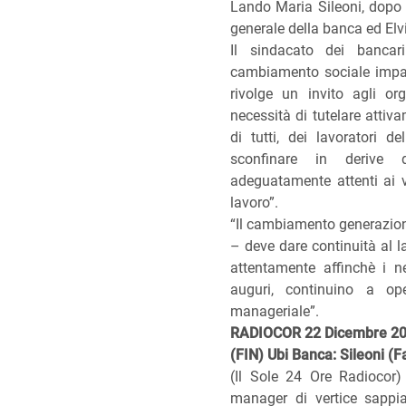
Lando Maria Sileoni, dopo 
generale della banca ed Elv
Il sindacato dei banca
cambiamento sociale impat
rivolge un invito agli org
necessità di tutelare attiv
di tutti, dei lavoratori d
sconfinare in derive d
adeguatamente attenti ai va
lavoro”.
“Il cambiamento generaziona
– deve dare continuità al la
attentamente affinchè i ne
auguri, continuino a op
manageriale”.
RADIOCOR 22 Dicembre 2
(FIN) Ubi Banca: Sileoni (Fa
(Il Sole 24 Ore Radiocor
manager di vertice sappia