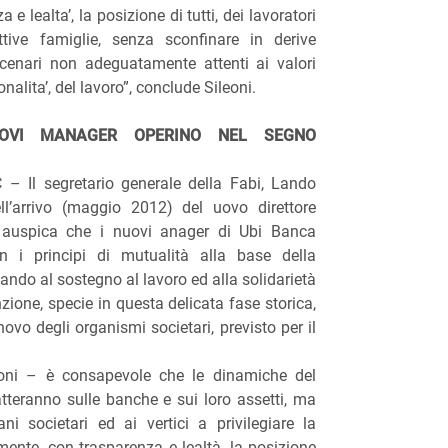
e lealta’, la posizione di tutti, dei lavoratori
tive famiglie, senza sconfinare in derive
 scenari non adeguatamente attenti ai valori
onalita’, del lavoro”, conclude Sileoni.
UOVI MANAGER OPERINO NEL SEGNO
 Il segretario generale della Fabi, Lando
ell’arrivo (maggio 2012) del uovo direttore
, auspica che i nuovi anager di Ubi Banca
n i principi di mutualità alla base della
vando al sostegno al lavoro ed alla solidarietà
zione, specie in questa delicata fase storica,
nnovo degli organismi societari, previsto per il
oni – è consapevole che le dinamiche del
teranno sulle banche e sui loro assetti, ma
ni societari ed ai vertici a privilegiare la
amente, con trasparenza e lealtà, la posizione