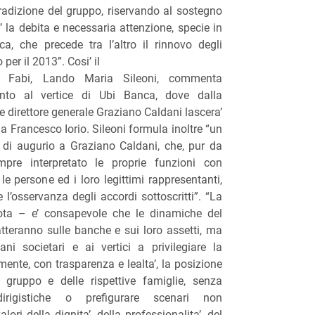
tradizione del gruppo, riservando al sostegno
a’ la debita e necessaria attenzione, specie in
ca, che precede tra l’altro il rinnovo degli
per il 2013”. Cosi’ il
la Fabi, Lando Maria Sileoni, commenta
ento al vertice di Ubi Banca, dove dalla
e direttore generale Graziano Caldani lascera’
 da Francesco Iorio. Sileoni formula inoltre “un
 di augurio a Graziano Caldani, che, pur da
mpre interpretato le proprie funzioni con
le persone ed i loro legittimi rappresentanti,
 l’osservanza degli accordi sottoscritti”. “La
ota – e’ consapevole che le dinamiche del
teranno sulle banche e sui loro assetti, ma
ani societari e ai vertici a privilegiare la
amente, con trasparenza e lealta’, la posizione
el gruppo e delle rispettive famiglie, senza
irigistiche o prefigurare scenari non
ori della dignita’, della professionalita’, del