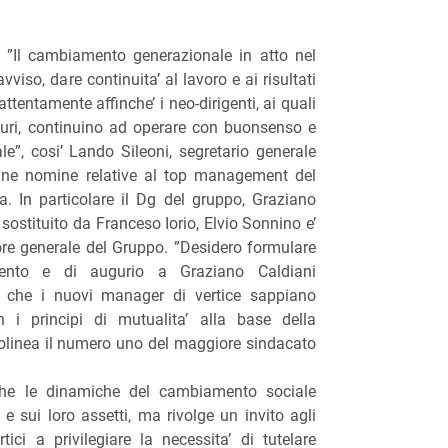
”Il cambiamento generazionale in atto nel
viso, dare continuita’ al lavoro e ai risultati
attentamente affinche’ i neo-dirigenti, ai quali
guri, continuino ad operare con buonsenso e
e”, cosi’ Lando Sileoni, segretario generale
une nomine relative al top management del
. In particolare il Dg del gruppo, Graziano
sostituito da Franceso Iorio, Elvio Sonnino e’
ore generale del Gruppo. ”Desidero formulare
mento e di augurio a Graziano Caldiani
o che i nuovi manager di vertice sappiano
n i principi di mutualita’ alla base della
tolinea il numero uno del maggiore sindacato
che le dinamiche del cambiamento sociale
 sui loro assetti, ma rivolge un invito agli
ici a privilegiare la necessita’ di tutelare