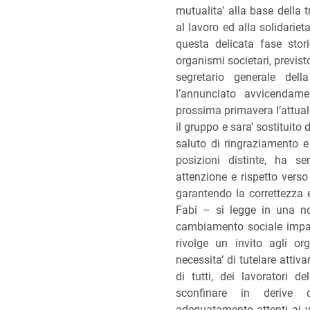
mutualita’ alla base della 
al lavoro ed alla solidariet
questa delicata fase stori
organismi societari, previsto 
segretario generale del
l’annunciato avvicendam
prossima primavera l’attual
il gruppo e sara’ sostituito
saluto di ringraziamento e
posizioni distinte, ha se
attenzione e rispetto verso 
garantendo la correttezza e
Fabi – si legge in una n
cambiamento sociale impat
rivolge un invito agli org
necessita’ di tutelare attiv
di tutti, dei lavoratori d
sconfinare in derive d
adeguatamente attenti ai val