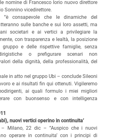
le nomine di Francesco Iorio nuovo direttore
io Sonnino vicedirettore.
ri “è consapevole che le dinamiche del
teranno sulle banche e sui loro assetti, ma
ani societari e ai vertici a privilegiare la
amente, con trasparenza e lealtà, la posizione
el gruppo e delle rispettive famiglie, senza
irigistiche o prefigurare scenari non
lori della dignità, della professionalità, del
le in atto nel gruppo Ubi – conclude Sileoni
voro e ai risultati fin qui ottenuti. Vigileremo
odirigenti, ai quali formulo i miei migliori
erare con buonsenso e con intelligenza
011
bi), nuovi vertici operino in continuita’
) – Milano, 22 dic – “Auspico che i nuovi
no operare in continuita’ con i principi di