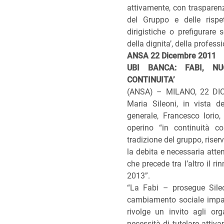
attivamente, con trasparenza 
del Gruppo e delle rispet
dirigistiche o prefigurare
della dignita’, della professi
ANSA 22 Dicembre 2011
UBI BANCA: FABI, N
CONTINUITA’
(ANSA) – MILANO, 22 DIC –
Maria Sileoni, in vista d
generale, Francesco Iorio
operino “in continuità co
tradizione del gruppo, riser
la debita e necessaria atten
che precede tra l’altro il ri
2013”.
“La Fabi – prosegue Sile
cambiamento sociale impat
rivolge un invito agli orga
necessità di tutelare attiv