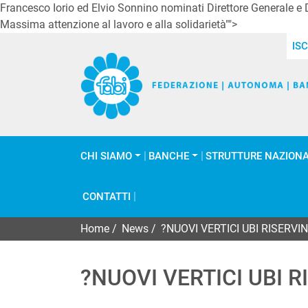
Francesco Iorio ed Elvio Sonnino nominati Direttore Generale e D
Massima attenzione al lavoro e alla solidarietà"">
ISC
CHI SIAMO
BANCHE
STRUTTURE NAZIONA
CONTATTI
Home
/
News
/
?NUOVI VERTICI UBI RISERV
?NUOVI VERTICI UBI 