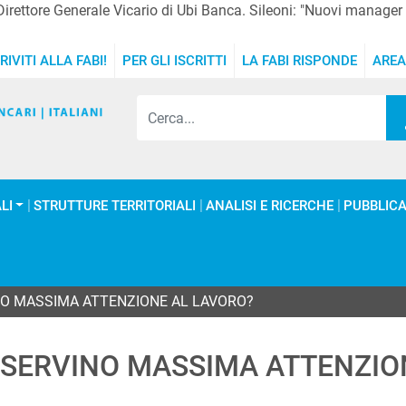
irettore Generale Vicario di Ubi Banca. Sileoni: "Nuovi manager o
RIVITI ALLA FABI!
PER GLI ISCRITTI
LA FABI RISPONDE
AREA
LI
STRUTTURE TERRITORIALI
ANALISI E RICERCHE
PUBBLICA
INO MASSIMA ATTENZIONE AL LAVORO?
RISERVINO MASSIMA ATTENZI