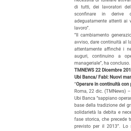
di tutti, dei lavoratori d
sconfinare in derive d
adeguatamente attenti ai va
lavoro”.
“Il cambiamento generazio
avviso, dare continuità al la
attentamente affinché i neo
auguri, continuino a op
manageriale”, ha concluso.
TMNEWS 22 Dicembre 20
Ubi Banca/ Fabi: Nuovi mana
“
Operare in continuità con 
Roma, 22 dic. (TMNews) – 
Ubi Banca “sappiano operare 
base della tradizione del g
solidarietà la debita e nec
fase storica, che precede tr
previsto per il 2013”. Lo s