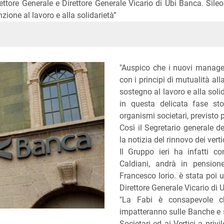
ttore Generale e Direttore Generale Vicario di Ubi Banca. Sile
ione al lavoro e alla solidarietà”
In
ype
"Auspico che i nuovi manage
con i principi di mutualità al
sostegno al lavoro e alla soli
in questa delicata fase stor
organismi societari, previsto p
Così il Segretario generale 
la notizia del rinnovo dei vert
Il Gruppo ieri ha infatti c
Caldiani, andrà in pensio
Francesco Iorio. è stata poi 
Direttore Generale Vicario di U
"La Fabi è consapevole c
impatteranno sulle Banche e su
Societari ed ai Vertici a priv