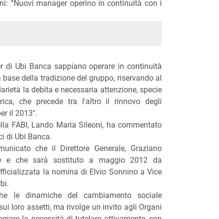
oni: “Nuovi manager operino in continuità con i
r di Ubi Banca sappiano operare in continuità
la base della tradizione del gruppo, riservando al
darietà la debita e necessaria attenzione, specie
ica, che precede tra l'altro il rinnovo degli
er il 2013".
della FABI, Lando Maria Sileoni, ha commentato
ici di Ubi Banca.
omunicato che il Direttore Generale, Graziano
ne e che sarà sostituto a maggio 2012 da
ufficializzata la nomina di Elvio Sonnino a Vice
bi.
he le dinamiche del cambiamento sociale
i loro assetti, ma rivolge un invito agli Organi
ilegiare la necessità di tutelare attivamente, con