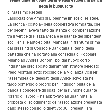
realtà unitaria». Alta tensine sugli esuberi, la banca
nega le buonuscite
di Massimo Restelli
L’associazione Amici di Bipiemme finisce di esistere.
La storica «costola» della cooperativa lombarda, che
per decenni aveva fatto da stanza di compensazione
tra il vertice di Piazza Meda e le istanze dei dipendenti
soci, ieri si è auto-sciolta. Mandata in frantumi prima
dal pressing di Consob e Bankitalia ai tempi della
battaglia che ha portato alla consegna di Popolare
Milano ad Andrea Bonomi, poi dal nuovo corso
industriale predisposto dall’amministratore delegato
Piero Montani sotto l’occhio della Vigilanza.Così ieri
l’assemblea dei delegati degli Amici- scivolata nel
tardo pomeriggio proprio per l’indisponibilità della
banca a concedere gli spazi per la riunione durante
l’orario di lavoro – ha approvato all’unanimità la
proposta di scioglimento dell’associazione presentata
dallo stesso consiglio direttivo: 30 i presenti. Tra