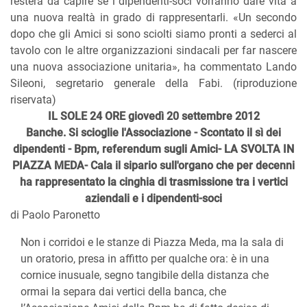
resterà da capire se i dipendenti-soci vorranno dare vita a
una nuova realtà in grado di rappresentarli. «Un secondo
dopo che gli Amici si sono sciolti siamo pronti a sederci al
tavolo con le altre organizzazioni sindacali per far nascere
una nuova associazione unitaria», ha commentato Lando
Sileoni, segretario generale della Fabi. (riproduzione
riservata)
IL SOLE 24 ORE giovedì 20 settembre 2012
Banche. Si scioglie l'Associazione - Scontato il sì dei
dipendenti - Bpm, referendum sugli Amici- LA SVOLTA IN
PIAZZA MEDA- Cala il sipario sull'organo che per decenni
ha rappresentato la cinghia di trasmissione tra i vertici
aziendali e i dipendenti-soci
di Paolo Paronetto
Non i corridoi e le stanze di Piazza Meda, ma la sala di
un oratorio, presa in affitto per qualche ora: è in una
cornice inusuale, segno tangibile della distanza che
ormai la separa dai vertici della banca, che