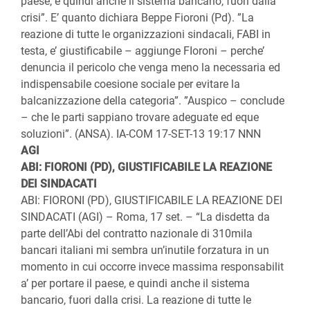
paese, e quindi anche il sistema bancario, fuori dalla
crisi”. E’ quanto dichiara Beppe Fioroni (Pd). ”La
reazione di tutte le organizzazioni sindacali, FABI in
testa, e’ giustificabile – aggiunge FIoroni – perche’
denuncia il pericolo che venga meno la necessaria ed
indispensabile coesione sociale per evitare la
balcanizzazione della categoria”. ”Auspico – conclude
– che le parti sappiano trovare adeguate ed eque
soluzioni”. (ANSA). IA-COM 17-SET-13 19:17 NNN
AGI
ABI: FIORONI (PD), GIUSTIFICABILE LA REAZIONE
DEI SINDACATI
ABI: FIORONI (PD), GIUSTIFICABILE LA REAZIONE DEI
SINDACATI (AGI) – Roma, 17 set. – “La disdetta da
parte dell’Abi del contratto nazionale di 310mila
bancari italiani mi sembra un’inutile forzatura in un
momento in cui occorre invece massima responsabilit
a’ per portare il paese, e quindi anche il sistema
bancario, fuori dalla crisi. La reazione di tutte le