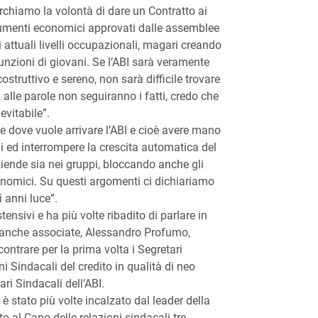
archiamo la volontà di dare un Contratto ai
 aumenti economici approvati dalle assemblee
i attuali livelli occupazionali, magari creando
unzioni di giovani. Se l’ABI sarà veramente
ostruttivo e sereno, non sarà difficile trovare
, alle parole non seguiranno i fatti, credo che
evitabile”.
 dove vuole arrivare l’ABI e cioè avere mano
ni ed interrompere la crescita automatica del
ziende sia nei gruppi, bloccando anche gli
onomici. Su questi argomenti ci dichiariamo
i anni luce”.
ensivi e ha più volte ribadito di parlare in
 banche associate, Alessandro Profumo,
ontrare per la prima volta i Segretari
i Sindacali del credito in qualità di neo
ri Sindacali dell’ABI.
è stato più volte incalzato dal leader della
lto al Capo delle relazioni sindacali tre