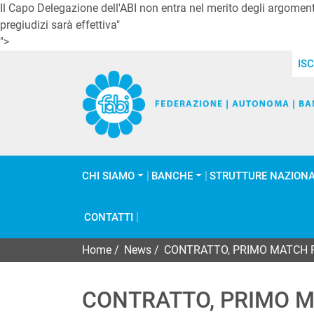
Il Capo Delegazione dell'ABI non entra nel merito degli argomenti
pregiudizi sarà effettiva"
">
ISC
CHI SIAMO
BANCHE
STRUTTURE NAZIONA
CONTATTI
Home
/
News
/
CONTRATTO, PRIMO MATCH 
CONTRATTO, PRIMO 