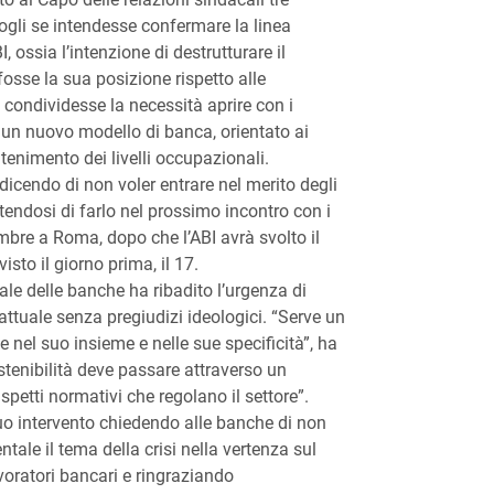
gli se intendesse confermare la linea
I, ossia l’intenzione di destrutturare il
osse la sua posizione rispetto alle
e condividesse la necessità aprire con i
 un nuovo modello di banca, orientato ai
ntenimento dei livelli occupazionali.
dicendo di non voler entrare nel merito degli
endosi di farlo nel prossimo incontro con i
embre a Roma, dopo che l’ABI avrà svolto il
sto il giorno prima, il 17.
le delle banche ha ribadito l’urgenza di
attuale senza pregiudizi ideologici. “Serve un
 nel suo insieme e nelle sue specificità”, ha
stenibilità deve passare attraverso un
spetti normativi che regolano il settore”.
suo intervento chiedendo alle banche di non
tale il tema della crisi nella vertenza sul
voratori bancari e ringraziando