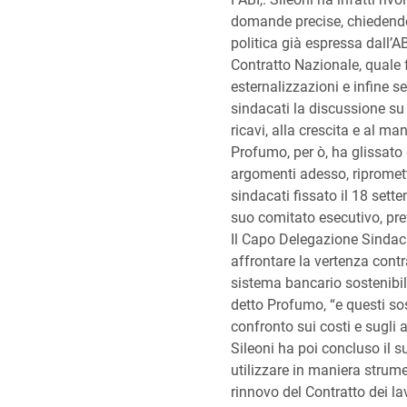
domande precise, chiedendo
politica già espressa dall’AB
Contratto Nazionale, quale f
esternalizzazioni e infine s
sindacati la discussione su
ricavi, alla crescita e al ma
Profumo, per ò, ha glissato 
argomenti adesso, ripromett
sindacati fissato il 18 sett
suo comitato esecutivo, previ
Il Capo Delegazione Sindaca
affrontare la vertenza contr
sistema bancario sostenibile
detto Profumo, “e questi so
confronto sui costi e sugli a
Sileoni ha poi concluso il 
utilizzare in maniera strumen
rinnovo del Contratto dei la