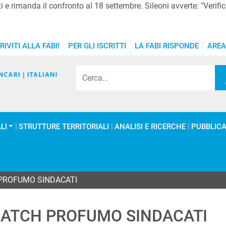
 e rimanda il confronto al 18 settembre. Sileoni avverte: "Verific
RIVITI ALLA FABI!
PER GLI ISCRITTI
LA FABI RISPONDE
AREA
LI
STRUTTURE TERRITORIALI
ANALISI E RICERCHE
PUBBLICA
PROFUMO SINDACATI
MATCH PROFUMO SINDACATI