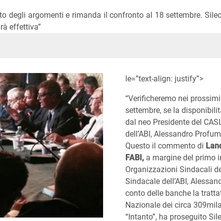
to degli argomenti e rimanda il confronto al 18 settembre. Sileo
rà effettiva”
In
ype
le=”text-align: justify”>
“Verificheremo nei prossimi i
settembre, se la disponibili
dal neo Presidente del CASL
dell’ABI, Alessandro Profumo
Questo il commento di
Land
FABI,
a margine del primo i
Organizzazioni Sindacali de
Sindacale dell’ABI, Alessan
conto delle banche la tratta
Nazionale dei circa 309mila 
“Intanto”, ha proseguito Sil