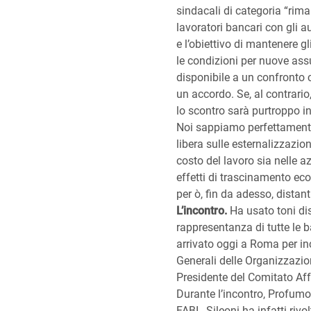
sindacali di categoria “rim
lavoratori bancari con gli
e l’obiettivo di mantenere gl
le condizioni per nuove ass
disponibile a un confronto c
un accordo. Se, al contrario
lo scontro sarà purtroppo in
Noi sappiamo perfettamente
libera sulle esternalizzazio
costo del lavoro sia nelle a
effetti di trascinamento ec
per ò, fin da adesso, distant
L’incontro.
Ha usato toni dist
rappresentanza di tutte le
arrivato oggi a Roma per inc
Generali delle Organizzazion
Presidente del Comitato Affa
Durante l’incontro, Profumo 
FABI,. Sileoni ha infatti rivo