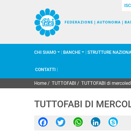
ISC
CHI SIAMO
BANCHE
STRUTTURE NAZIONA
CONTATTI
Home
/
TUTTOFABI
/
TUTTOFABI di mercoledì
TUTTOFABI DI MERCOL
Facebook
Twitter
WhatsApp
Linked
Sk