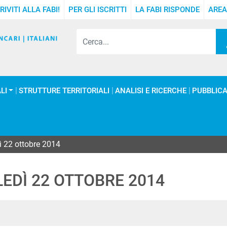
RIVITI ALLA FABI!
PER GLI ISCRITTI
LA FABI RISPONDE
AREA
LI
STRUTTURE TERRITORIALI
ANALISI E RICERCHE
PUBBLICA
 22 ottobre 2014
EDÌ 22 OTTOBRE 2014
In
ype