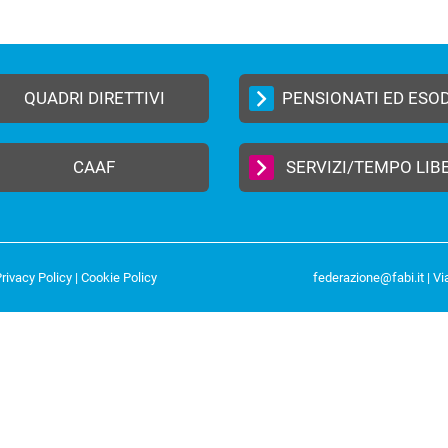
QUADRI DIRETTIVI
PENSIONATI ED ESO
CAAF
SERVIZI/TEMPO LIB
rivacy Policy
|
Cookie Policy
federazione@fabi.it
| Vi