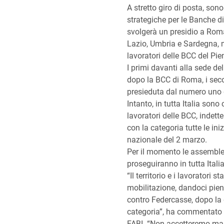
A stretto giro di posta, sono s
strategiche per le Banche di
svolgerà un presidio a Roma
Lazio, Umbria e Sardegna, m
lavoratori delle BCC del Pi
I primi davanti alla sede d
dopo la BCC di Roma, i seco
presieduta dal numero uno 
Intanto, in tutta Italia son
lavoratori delle BCC, indett
con la categoria tutte le ini
nazionale del 2 marzo.
Per il momento le assemble
proseguiranno in tutta Italia
“Il territorio e i lavorator
mobilitazione, dandoci pien
contro Federcasse, dopo la d
categoria”, ha commentato L
FABI. “Non accetteremo mai