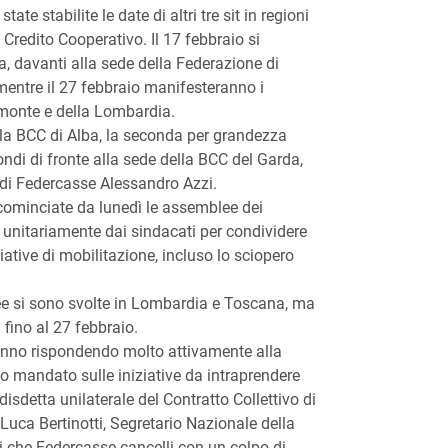
tate stabilite le date di altri tre sit in regioni
 Credito Cooperativo. Il 17 febbraio si
, davanti alla sede della Federazione di
entre il 27 febbraio manifesteranno i
emonte e della Lombardia.
ella BCC di Alba, la seconda per grandezza
ndi di fronte alla sede della BCC del Garda,
di Federcasse Alessandro Azzi.
o cominciate da lunedì le assemblee dei
e unitariamente dai sindacati per condividere
ziative di mobilitazione, incluso lo sciopero
e si sono svolte in Lombardia e Toscana, ma
 fino al 27 febbraio.
i stanno rispondendo molto attivamente alla
o mandato sulle iniziative da intraprendere
isdetta unilaterale del Contratto Collettivo di
uca Bertinotti, Segretario Nazionale della
 che Federcasse cancelli con un colpo di