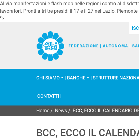
Al via manifestazioni e flash mob nelle regioni contro al disdett
lavoratori. Pronti altri tre presidi il 17 e il 27 nel Lazio, Piemon
">
ISC
CHI SIAMO
BANCHE
STRUTTURE NAZIONA
CONTATTI
Home
/
News
/
BCC, ECCO IL CALENDARIO D
BCC, ECCO IL CALEND