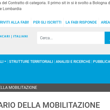
a del Contratto di categoria. Il primo sit in si è svolto a Bologn
te e Lombardia
RIVITI ALLA FABI!
PER GLI ISCRITTI
LA FABI RISPONDE
AREA
LI
STRUTTURE TERRITORIALI
ANALISI E RICERCHE
PUBBLICA
ELLA MOBILITAZIONE
ARIO DELLA MOBILITAZIONE