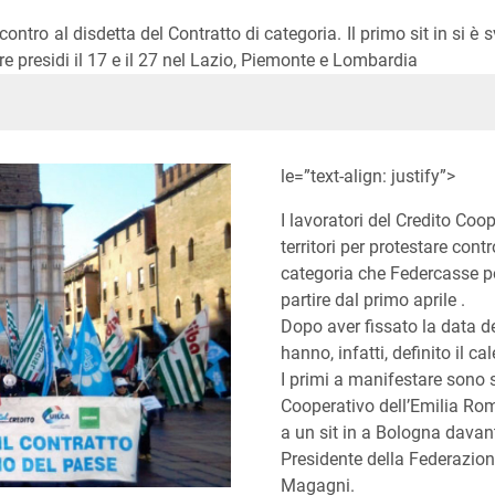
contro al disdetta del Contratto di categoria. Il primo sit in si 
 tre presidi il 17 e il 27 nel Lazio, Piemonte e Lombardia
In
ype
le=”text-align: justify”>
I lavoratori del Credito Coo
territori per protestare cont
categoria che Federcasse p
partire dal primo aprile .
Dopo aver fissato la data de
hanno, infatti, definito il ca
I primi a manifestare sono s
Cooperativo dell’Emilia Roma
a un sit in a Bologna davan
Presidente della Federazion
Magagni.