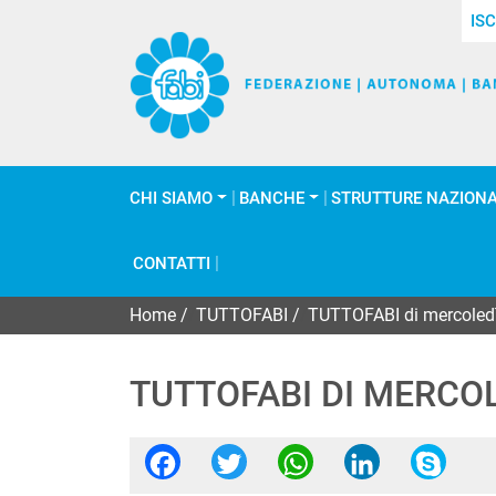
ISC
CHI SIAMO
BANCHE
STRUTTURE NAZIONA
CONTATTI
Home
/
TUTTOFABI
/
TUTTOFABI di mercoled
TUTTOFABI DI MERCOL
Facebook
Twitter
WhatsApp
Linked
Sk