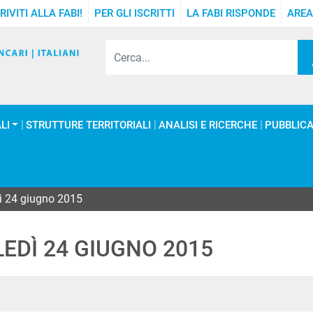
RIVITI ALLA FABI!
PER GLI ISCRITTI
LA FABI RISPONDE
AREA
LI
STRUTTURE TERRITORIALI
ANALISI E RICERCHE
PUBBLICA
ì 24 giugno 2015
EDÌ 24 GIUGNO 2015
In
ype