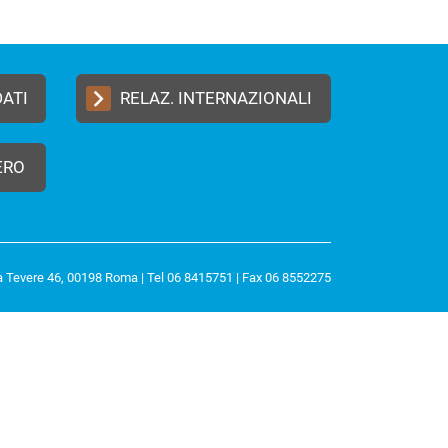
DATI
RELAZ. INTERNAZIONALI
ERO
a Tevere 46, 00198 Roma | Tel 06 8415751 | Fax 06 8552275