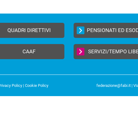
QUADRI DIRETTIVI
PENSIONATI ED ESO
CAAF
SERVIZI/TEMPO LIB
rivacy Policy
|
Cookie Policy
federazione@fabi.it
| Vi