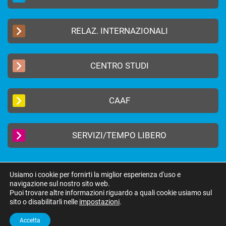
RELAZ. INTERNAZIONALI
CENTRO STUDI
CAAF
SERVIZI/TEMPO LIBERO
Usiamo i cookie per fornirti la miglior esperienza d'uso e
navigazione sul nostro sito web.
2019 © FEDERAZIONE AUTONOMA BANCARI ITALIANI –
Privacy Policy
|
Puoi trovare altre informazioni riguardo a quali cookie usiamo sul
Cookie Policy
sito o disabilitarli nelle
impostazioni
.
federazione@fabi.it
| Via Tevere 46, 00198 Roma | Tel 06 8415751 | Fax 06
8552275
Accetta