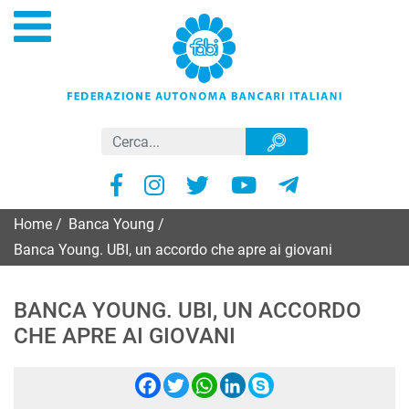
Home
/
Banca Young
/
Banca Young. UBI, un accordo che apre ai giovani
BANCA YOUNG. UBI, UN ACCORDO
CHE APRE AI GIOVANI
Facebook
Twitter
WhatsApp
LinkedIn
Skype