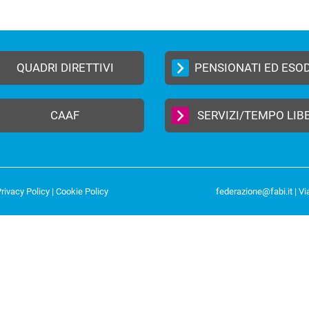
QUADRI DIRETTIVI
PENSIONATI ED ESO
CAAF
SERVIZI/TEMPO LIB
rivacy Policy
|
Cookie Policy
federazione@fabi.it
| Vi