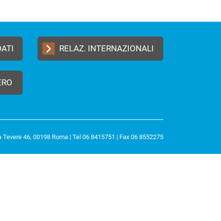
DATI
RELAZ. INTERNAZIONALI
ERO
a Tevere 46, 00198 Roma | Tel 06 8415751 | Fax 06 8552275