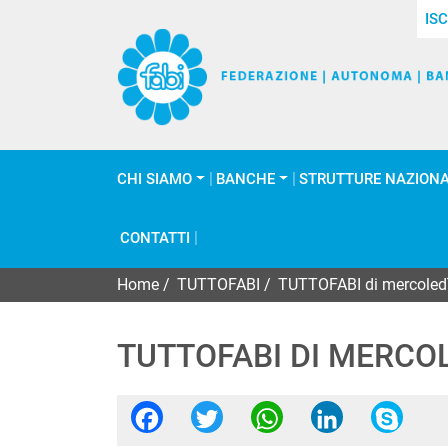
ISC
CHI SIAMO
BANCHE
STRUTTURE NAZIONA
CONTATTI
Home
/
TUTTOFABI
/
TUTTOFABI di mercoled
TUTTOFABI DI MERCO
Facebook
Twitter
WhatsApp
Linked
Sk