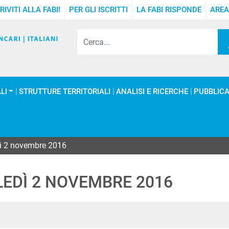
RIVITI ALLA FABI!
PER GLI ISCRITTI
LA FABI RISPONDE
AREA
LI
STRUTTURE TERRITORIALI
ANALISI E RICERCHE
PUBBLICA
ì 2 novembre 2016
LEDÌ 2 NOVEMBRE 2016
In
ype