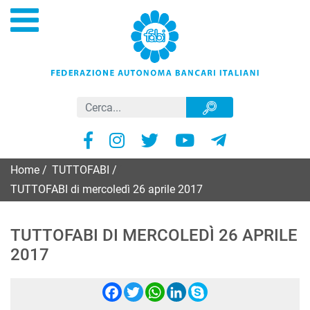
Home
/
TUTTOFABI
/
TUTTOFABI di mercoledì 26 aprile 2017
TUTTOFABI DI MERCOLEDÌ 26 APRILE
2017
Facebook
Twitter
WhatsApp
LinkedIn
Skype