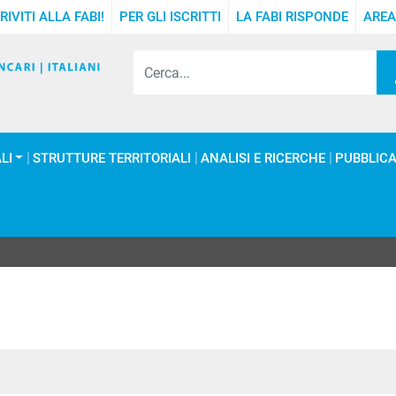
RIVITI ALLA FABI!
PER GLI ISCRITTI
LA FABI RISPONDE
AREA
LI
STRUTTURE TERRITORIALI
ANALISI E RICERCHE
PUBBLICA
In
ype