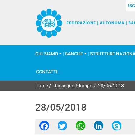
ISC
CHI SIAMO
BANCHE
STRUTTURE NAZIONA
CONTATTI
Home
/
Rassegna Stampa
/
28/05/2018
28/05/2018
Facebook
Twitter
WhatsApp
Linked
Sk