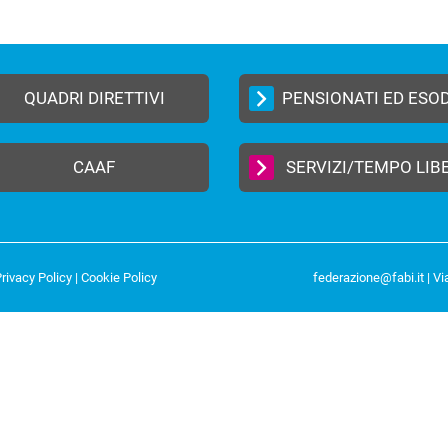
QUADRI DIRETTIVI
PENSIONATI ED ESO
CAAF
SERVIZI/TEMPO LIB
rivacy Policy
|
Cookie Policy
federazione@fabi.it
| Vi