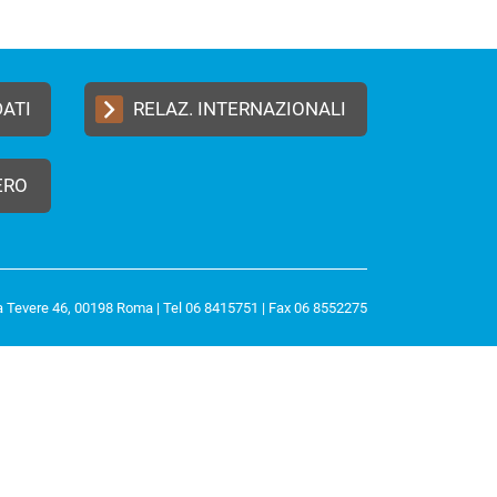
DATI
RELAZ. INTERNAZIONALI
ERO
a Tevere 46, 00198 Roma | Tel 06 8415751 | Fax 06 8552275