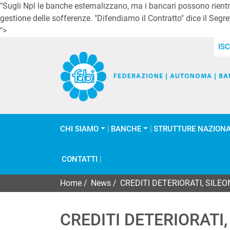
"Sugli Npl le banche esternalizzano, ma i bancari possono rientrar
gestione delle sofferenze. "Difendiamo il Contratto" dice il Segre
">
ISC
CHI SIAMO
BANCHE
STRUTTURE NAZIONA
CONTATTI
Home
/
News
/
CREDITI DETERIORATI, SILE
CREDITI DETERIORATI