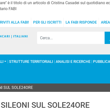
e" è il titolo di un articolo di Cristina Casadei sul quotidiano e
tario FABI
RIVITI ALLA FABI!
PER GLI ISCRITTI
LA FABI RISPONDE
AREA
LI
STRUTTURE TERRITORIALI
ANALISI E RICERCHE
PUBBLICA
ONI SUL SOLE24ORE
, SILEONI SUL SOLE24ORE