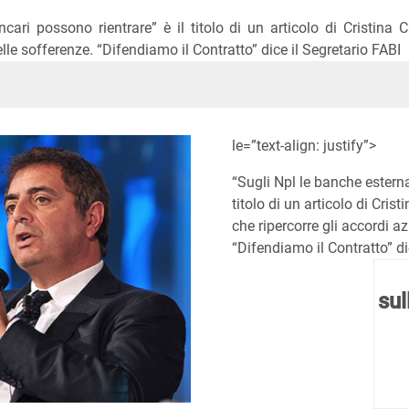
cari possono rientrare” è il titolo di un articolo di Cristin
elle sofferenze. “Difendiamo il Contratto” dice il Segretario FABI
In
ype
le=”text-align: justify”>
“Sugli Npl le banche esterna
titolo di un articolo di Cri
che ripercorre gli accordi a
“Difendiamo il Contratto” di
sul