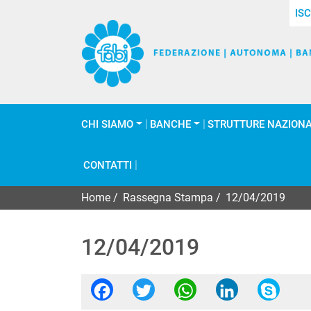
ISC
CHI SIAMO
BANCHE
STRUTTURE NAZIONA
CONTATTI
Home
/
Rassegna Stampa
/
12/04/2019
12/04/2019
Facebook
Twitter
WhatsApp
Linked
Sk