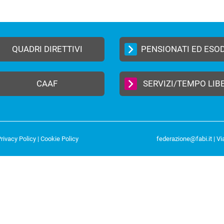
QUADRI DIRETTIVI
PENSIONATI ED ESO
CAAF
SERVIZI/TEMPO LIB
rivacy Policy
|
Cookie Policy
federazione@fabi.it
| Vi