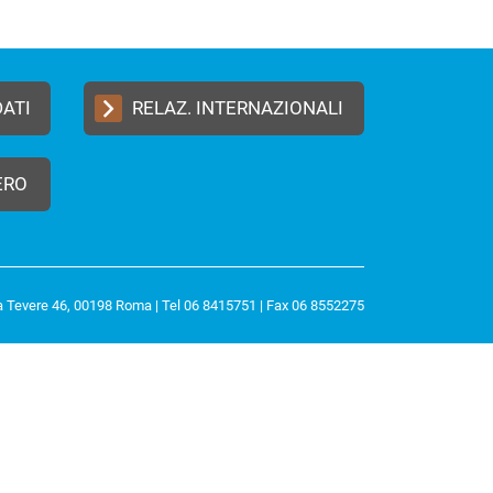
DATI
RELAZ. INTERNAZIONALI
ERO
a Tevere 46, 00198 Roma | Tel 06 8415751 | Fax 06 8552275