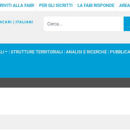
RIVITI ALLA FABI!
PER GLI ISCRITTI
LA FABI RISPONDE
AREA
LI
STRUTTURE TERRITORIALI
ANALISI E RICERCHE
PUBBLICA
In
ype