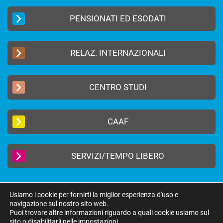
PENSIONATI ED ESODATI
RELAZ. INTERNAZIONALI
CENTRO STUDI
CAAF
SERVIZI/TEMPO LIBERO
Usiamo i cookie per fornirti la miglior esperienza d'uso e
navigazione sul nostro sito web.
2019 © FEDERAZIONE AUTONOMA BANCARI ITALIANI –
Privacy Policy
|
Puoi trovare altre informazioni riguardo a quali cookie usiamo sul
Cookie Policy
sito o disabilitarli nelle
impostazioni
.