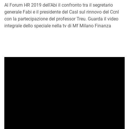
Al Forum HR 2019 dell’Abi il confronto tra il segretario
generale Fabi e il presidente del Casl sul rinnovo del Ccnl
con la partecipazione del professor Treu. Guarda il video
integrale dello speciale nella tv di Mf Milano Finanza