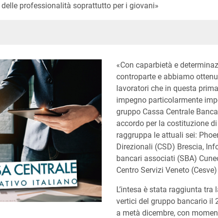
 delle professionalità soprattutto per i giovani»
In
ype
«Con caparbietà e determinaz
controparte e abbiamo ottenut
lavoratori che in questa prim
impegno particolarmente impo
gruppo Cassa Centrale Banca,
accordo per la costituzione di 
raggruppa le attuali sei: Phoe
Direzionali (CSD) Brescia, Inf
bancari associati (SBA) Cune
Centro Servizi Veneto (Cesve
L’intesa è stata raggiunta tra l
vertici del gruppo bancario il 
a metà dicembre, con momenti c