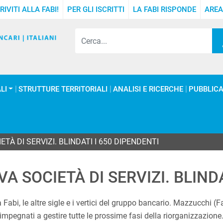
RIVITI ALLA FABI!
PER GLI ISCRITTI
LA FABI RISPONDE
AREA
LI
STRUTTURE TERRITORIALI
ANALISI E RICERCHE
PUBBLICA
TÀ DI SERVIZI. BLINDATI I 650 DIPENDENTI
 SOCIETÀ DI SERVIZI. BLINDA
a Fabi, le altre sigle e i vertici del gruppo bancario. Mazzucchi (
 impegnati a gestire tutte le prossime fasi della riorganizzazion