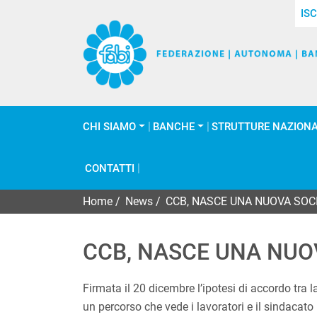
ISC
CHI SIAMO
BANCHE
STRUTTURE NAZIONA
CONTATTI
Home
/
News
/
CCB, NASCE UNA NUOVA SOCIE
CCB, NASCE UNA NUOVA
Firmata il 20 dicembre l’ipotesi di accordo tra l
un percorso che vede i lavoratori e il sindacato