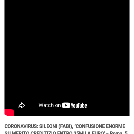
CORONAVIRUS: SILEONI (FABI), ‘CONFUSIONE ENORME
SU MERITO CREDITIZIO ENTRO 25MILA EURO’ = Roma, 5