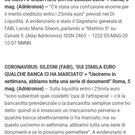
mag. (Adnkronos) –
“C’è stata una confusione enorme per
il merito creditizio entro i 25mila euro” previsti nel Dl
Liquidità. A evidenziarlo è stato il Segretario generale di
FABI, Lando Maria Sileoni, parlando a “Mattino 5” su
Canale 5. (Ada/Adnkronos) ISSN 2465 – 1222 05-MAG-20
10:07 NNNN
CORONAVIRUS: SILEONI (FABI), ‘SUI 25MILA EURO
QUALCHE BANCA CI HA MARCIATO’ = “Usciremo in
settimana, abbiamo tutta una serie di documenti” Roma, 5
mag. (Adnkronos)
– Sulla liquidità entro i 25mila euro
“sono subentrati quei cosidetti ‘casi di fattispecie’ – c’è la
bancarotta previdenziale o la bancarotta semplice come ho
detto- quindi si è innescato un meccanismo perverso e
qualche banca obiettivamente ci ha marciato, ma su
questo usciremo in settimana, abbiamo tutta una serie di
documenti e ce lo possiamo permettere”. A evidenziarlo è