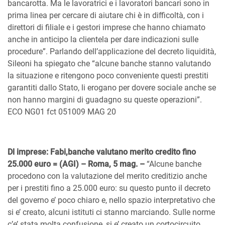
bancarotta. Ma le lavoratrici e i lavoratori bancari sono in
prima linea per cercare di aiutare chi è in difficoltà, con i
direttori di filiale e i gestori imprese che hanno chiamato
anche in anticipo la clientela per dare indicazioni sulle
procedure”. Parlando dell’applicazione del decreto liquidità,
Sileoni ha spiegato che “alcune banche stanno valutando
la situazione e ritengono poco conveniente questi prestiti
garantiti dallo Stato, li erogano per dovere sociale anche se
non hanno margini di guadagno su queste operazioni”.
ECO NG01 fct 051009 MAG 20
Dl imprese: Fabi,banche valutano merito credito fino
25.000 euro = (AGI) – Roma, 5 mag. –
“Alcune banche
procedono con la valutazione del merito creditizio anche
per i prestiti fino a 25.000 euro: su questo punto il decreto
del governo e’ poco chiaro e, nello spazio interpretativo che
si e’ creato, alcuni istituti ci stanno marciando. Sulle norme
c’e’ stata molta confusione, si e’ creato un cortocircuito