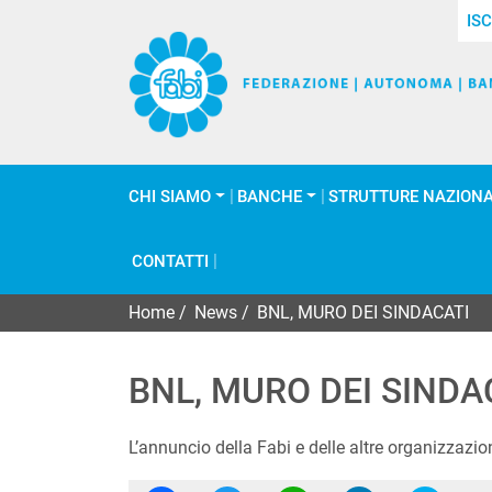
ISC
CHI SIAMO
BANCHE
STRUTTURE NAZIONA
CONTATTI
Home
/
News
/
BNL, MURO DEI SINDACATI
BNL, MURO DEI SINDA
L’annuncio della Fabi e delle altre organizzazio