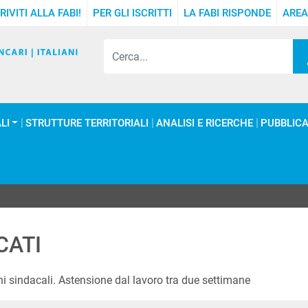
RIVITI ALLA FABI!
PER GLI ISCRITTI
LA FABI RISPONDE
AREA
LI
STRUTTURE TERRITORIALI
ANALISI E RICERCHE
PUBBLICA
CATI
ni sindacali. Astensione dal lavoro tra due settimane