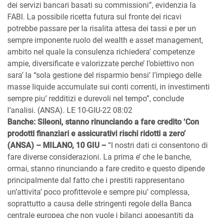
dei servizi bancari basati su commissioni”, evidenzia la
FABI. La possibile ricetta futura sul fronte dei ricavi
potrebbe passare per la risalita attesa dei tassi e per un
sempre imponente ruolo del wealth e asset management,
ambito nel quale la consulenza richiedera’ competenze
ampie, diversificate e valorizzate perche’ l’obiettivo non
sara’ la “sola gestione del risparmio bensi’ l’impiego delle
masse liquide accumulate sui conti correnti, in investimenti
sempre piu’ redditizi e durevoli nel tempo”, conclude
l’analisi. (ANSA). LE 10-GIU-22 08:02
Banche: Sileoni, stanno rinunciando a fare credito ‘Con
prodotti finanziari e assicurativi rischi ridotti a zero’
(ANSA) – MILANO, 10 GIU –
“I nostri dati ci consentono di
fare diverse considerazioni. La prima e’ che le banche,
ormai, stanno rinunciando a fare credito e questo dipende
principalmente dal fatto che i prestiti rappresentano
un’attivita’ poco profittevole e sempre piu’ complessa,
soprattutto a causa delle stringenti regole della Banca
centrale europea che non vuole i bilanci appesantiti da