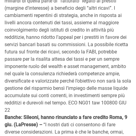
miliardi di quella parte di “fatturato” legato ai prestiti
(margine d’interesse) a beneficio degli “altri ricavi”. I
cambiamenti repentini di strategia, anche in risposta ai
livelli ancora contenuti dei tassi, assieme al maggiore
coinvolgimento degli istituti di credito in attività più
redditizie, hanno ridotto l’appeal per i prestiti in favore dei
servizi bancari basati su commissioni. La possibile ricetta
futura sul fronte dei ricavi, secondo la FABI, potrebbe
passare per la risalita attesa dei tassi e per un sempre
imponente ruolo del wealth e asset management, ambito
nel quale la consulenza richiederà competenze ampie,
diversificate e valorizzate perché l’obiettivo non sarà la sola
gestione del risparmio bensì l’impiego delle masse liquide
accumulate sui conti correnti, in investimenti sempre più
redditizi e durevoli nel tempo. ECO NG01 taw 100800 GIU
22
Banche: Sileoni, hanno rinunciato a fare credito Roma, 9
giu. (LaPresse) –
“I nostri dati ci consentono di fare
diverse considerazioni. La prima è che le banche, ormai,