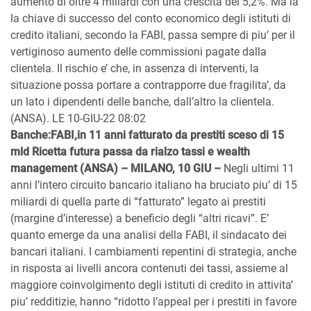
aumento di oltre 4 miliardi con una crescita del 5,2%. Ma la
la chiave di successo del conto economico degli istituti di
credito italiani, secondo la FABI, passa sempre di piu’ per il
vertiginoso aumento delle commissioni pagate dalla
clientela. Il rischio e’ che, in assenza di interventi, la
situazione possa portare a contrapporre due fragilita’, da
un lato i dipendenti delle banche, dall’altro la clientela.
(ANSA). LE 10-GIU-22 08:02
Banche:FABI,in 11 anni fatturato da prestiti sceso di 15
mld Ricetta futura passa da rialzo tassi e wealth
management (ANSA) – MILANO, 10 GIU –
Negli ultimi 11
anni l’intero circuito bancario italiano ha bruciato piu’ di 15
miliardi di quella parte di “fatturato” legato ai prestiti
(margine d’interesse) a beneficio degli “altri ricavi”. E’
quanto emerge da una analisi della FABI, il sindacato dei
bancari italiani. I cambiamenti repentini di strategia, anche
in risposta ai livelli ancora contenuti dei tassi, assieme al
maggiore coinvolgimento degli istituti di credito in attivita’
piu’ redditizie, hanno “ridotto l’appeal per i prestiti in favore