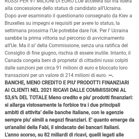
RUSSI PER 91 MILIONI DI EURO L’Ue accelera sul via libera
alla concessione dello status di candidato all’Ucraina.
Dopo aver esaminato il questionario consegnato da Kiev a
Bruxelles su impegni e requisiti per avere lo status, la
settimana prossima l’Ue potrebbe dare l’ok. Per l’ Ucraina
sarebbe la prima vittoria sul percorso di avvicinamento
all’Ue. Ma il si’ della Commissione, senza una ratifica del
Consiglio di fine giugno, rischia di essere inutile. Intanto, il
Canada congela beni di proprieta’ di cittadini russi colpiti
dalle sanzioni per circa 91 milioni di euro e bloccato loro
transazioni per un valore di 214 milioni di euro.
—.
BANCHE, MENO CREDITO E PIU’ PRODOTTI FINANZIARI
AI CLIENTI NEL 2021 RICAVI DALLE COMMISSIONI AL
53,6% DEL TOTALE Meno credito e piu’ prodotti finanziari:
si allarga vistosamente la forbice tra i due principali
ambiti di attivita’ delle banche italiane, con le agenzie
sempre piu’ simili a negozi finanziari. E’ quanto emerge da
un’analisi della Fabi, il sindacato dei bancari italiani.
L’anno scorso, su 82 miliardi di ricavi, quelli legati alle