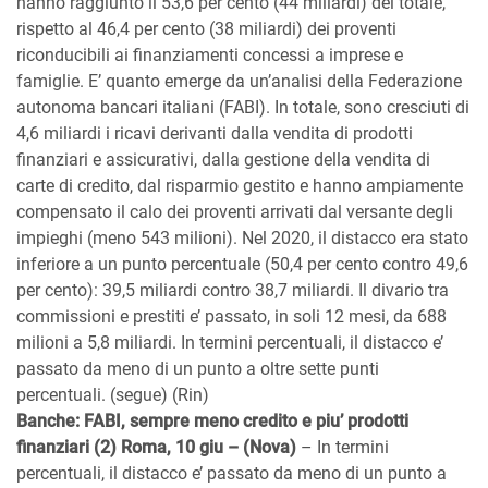
hanno raggiunto il 53,6 per cento (44 miliardi) del totale,
rispetto al 46,4 per cento (38 miliardi) dei proventi
riconducibili ai finanziamenti concessi a imprese e
famiglie. E’ quanto emerge da un’analisi della Federazione
autonoma bancari italiani (FABI). In totale, sono cresciuti di
4,6 miliardi i ricavi derivanti dalla vendita di prodotti
finanziari e assicurativi, dalla gestione della vendita di
carte di credito, dal risparmio gestito e hanno ampiamente
compensato il calo dei proventi arrivati dal versante degli
impieghi (meno 543 milioni). Nel 2020, il distacco era stato
inferiore a un punto percentuale (50,4 per cento contro 49,6
per cento): 39,5 miliardi contro 38,7 miliardi. Il divario tra
commissioni e prestiti e’ passato, in soli 12 mesi, da 688
milioni a 5,8 miliardi. In termini percentuali, il distacco e’
passato da meno di un punto a oltre sette punti
percentuali. (segue) (Rin)
Banche: FABI, sempre meno credito e piu’ prodotti
finanziari (2) Roma, 10 giu – (Nova)
– In termini
percentuali, il distacco e’ passato da meno di un punto a