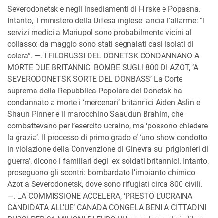
Severodonetsk e negli insediamenti di Hirske e Popasna.
Intanto, il ministero della Difesa inglese lancia l’allarme: “I
servizi medici a Mariupol sono probabilmente vicini al
collasso: da maggio sono stati segnalati casi isolati di
colera”. —. I FILORUSSI DEL DONETSK CONDANNANO A
MORTE DUE BRITANNICI BOMBE SUGLI 800 DI AZOT, ‘A
SEVERODONETSK SORTE DEL DONBASS’ La Corte
suprema della Repubblica Popolare del Donetsk ha
condannato a morte i ‘mercenari’ britannici Aiden Aslin e
Shaun Pinner e il marocchino Saaudun Brahim, che
combattevano per l’esercito ucraino, ma ‘possono chiedere
la grazia’. Il processo di primo grado e’ ‘uno show condotto
in violazione della Convenzione di Ginevra sui prigionieri di
guerra’, dicono i familiari degli ex soldati britannici. Intanto,
proseguono gli scontri: bombardato l’impianto chimico
Azot a Severodonetsk, dove sono rifugiati circa 800 civili.
—. LA COMMISSIONE ACCELERA, ‘PRESTO L’UCRAINA
CANDIDATA ALL’UE’ CANADA CONGELA BENI A CITTADINI