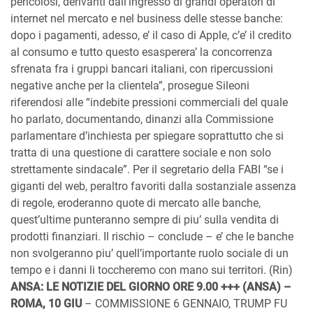
pericolosi, derivanti dall’ingresso di grandi operatori di
internet nel mercato e nel business delle stesse banche:
dopo i pagamenti, adesso, e’ il caso di Apple, c’e’ il credito
al consumo e tutto questo esasperera’ la concorrenza
sfrenata fra i gruppi bancari italiani, con ripercussioni
negative anche per la clientela”, prosegue Sileoni
riferendosi alle “indebite pressioni commerciali del quale
ho parlato, documentando, dinanzi alla Commissione
parlamentare d’inchiesta per spiegare soprattutto che si
tratta di una questione di carattere sociale e non solo
strettamente sindacale”. Per il segretario della FABI “se i
giganti del web, peraltro favoriti dalla sostanziale assenza
di regole, eroderanno quote di mercato alle banche,
quest’ultime punteranno sempre di piu’ sulla vendita di
prodotti finanziari. Il rischio – conclude – e’ che le banche
non svolgeranno piu’ quell’importante ruolo sociale di un
tempo e i danni li toccheremo con mano sui territori. (Rin)
ANSA: LE NOTIZIE DEL GIORNO ORE 9.00 +++ (ANSA) –
ROMA, 10 GIU
– COMMISSIONE 6 GENNAIO, TRUMP FU