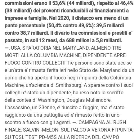
commissioni erano il 53,6% (44 miliardi), rispetto al 46,4%
(38 miliardi) dei proventi riconducibili ai finanziamenti a
imprese e famiglie. Nel 2020, il distacco era meno di un
punto percentuale (50,4% contro 49,6%): 39,5 miliardi
contro 38,7 miliardi. Il divario tra commissioni e prestiti e’
passato, in soli 12 mesi, da 688 milioni a 5,8 miliardi.
—.
USA, SPARATORIA NEL MARYLAND, ALMENO TRE
MORTI ALLA COLUMBIA MACHINE, DIPENDENTE APRE
FUOCO CONTRO COLLEGHI Tre persone sono state uccise
e un’atra e’ rimasta ferita ieri nello Stato del Maryland da un
uomo che ha aperto il fuoco negli impianti della Columbia
Machine, un’azienda di Smithsburg. A sparare contro i suoi
colleghi e’ stato un dipendente, ha reso noto lo sceriffo
della contea di Washington, Douglas Mullendore.
L’assassino, un 23enne, e’ riuscito a fuggire, ma e’ stato
raggiunto da una pattuglia ed e’ rimasto ferito in uno
scontro a fuoco con gli agenti. —. CAMPAGNA AL RUSH
FINALE, SALVINI-MELONI SUL PALCO A VERONA FI PUNTA
SU TOSI. TEST PD-M5S ALLA RICERCA DEL CAMPO