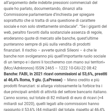
all’argomento delle indebite pressioni commerciali del
quale ho parlato, documentando, dinanzi alla
Commissione parlamentare d’inchiesta per spiegare
soprattutto che si tratta di una questione di carattere
sociale e non solo strettamente sindacale”. “Se i giganti del
web, peraltro favoriti dalla sostanziale assenza di regole,
eroderanno quote di mercato alle banche, quest’ultime
punteranno sempre di più sulla vendita di prodotti
finanziari. Il rischio – avverte quindi Sileoni – è che le
banche non svolgeranno più quell’importante ruolo sociale
di un tempo e i danni li toccheremo con mano sui territori»
(Mcc/Adnkronos) ISSN 2465 – 1222 10-GIU-22 08:42
Banche: FABI, in 2021 ricavi commissioni al 53,6%, prestiti
al 46,4% Roma, 9 giu. (LaPresse)
– Meno credito e più
prodotti finanziari: si allarga vistosamente la forbice tra i
due principali ambiti di attività del settore bancario italiano.
L’anno scorso, sul totale di 82 miliardi di euro di ricavi (+4
miliardi sul 2020), quelli legati alle commissioni hanno
raggiunto il 53,6% (44 miliardi) del totale, rispetto al 46,4%