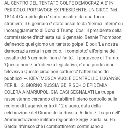
AL CENTRO DEL TENTATO GOLPE DEMOCRAZIA E’ IN
PERICOLO. PORTAVOCE EX PRESIDENTE, UN CIRCO ‘Nel
1814 il Campidoglio e’ stato assalito da una forza
straniera’, il 6 gennaio e’ stato assalito da ‘nemici interni’ su
incoraggiamento di Donald Trump. Cosi’ il presidente della
commissione d’inchiesta sul 6 gennaio, Bennie Thompson,
definendo quel giorno un ‘tentato golpe’. E poi: ‘La nostra
democrazia resta in pericolo. Il complotto’ all’origine dell’
assalto del 6 gennaio ‘non e’ finito’. Il portavoce di Trump:
‘Questa non e’ un’udienza legislativa, e’ una produzione
televisiva Questo circo non catturera’ l’attenzione del
pubblico’ —. KIEV:’MOSCA VUOLE CONTROLLO LUGANSK
PER IL 12, GIORNO RUSSIA’ GB, RISCHIO EPIDEMIA
COLERA A MARIUPOL, GIA’ CASI SEGNALATI Le truppe
russe stanno cercando di stabilire il pieno controllo sulla
regione di Lugansk entro il 12 giugno, data della
celebrazione del Giorno della Russia. A dirlo e’ il capo dell’
Amministrazione militare regionale Sergiy Gaidai su Fb.
Gaidai riferisce che i combattimenti continuano a