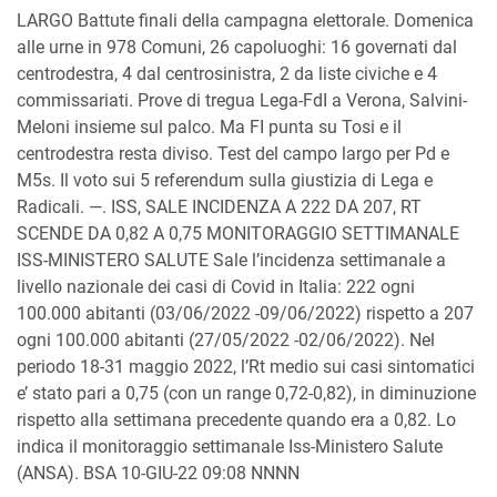
LARGO Battute finali della campagna elettorale. Domenica
alle urne in 978 Comuni, 26 capoluoghi: 16 governati dal
centrodestra, 4 dal centrosinistra, 2 da liste civiche e 4
commissariati. Prove di tregua Lega-FdI a Verona, Salvini-
Meloni insieme sul palco. Ma FI punta su Tosi e il
centrodestra resta diviso. Test del campo largo per Pd e
M5s. Il voto sui 5 referendum sulla giustizia di Lega e
Radicali. —. ISS, SALE INCIDENZA A 222 DA 207, RT
SCENDE DA 0,82 A 0,75 MONITORAGGIO SETTIMANALE
ISS-MINISTERO SALUTE Sale l’incidenza settimanale a
livello nazionale dei casi di Covid in Italia: 222 ogni
100.000 abitanti (03/06/2022 -09/06/2022) rispetto a 207
ogni 100.000 abitanti (27/05/2022 -02/06/2022). Nel
periodo 18-31 maggio 2022, l’Rt medio sui casi sintomatici
e’ stato pari a 0,75 (con un range 0,72-0,82), in diminuzione
rispetto alla settimana precedente quando era a 0,82. Lo
indica il monitoraggio settimanale Iss-Ministero Salute
(ANSA). BSA 10-GIU-22 09:08 NNNN