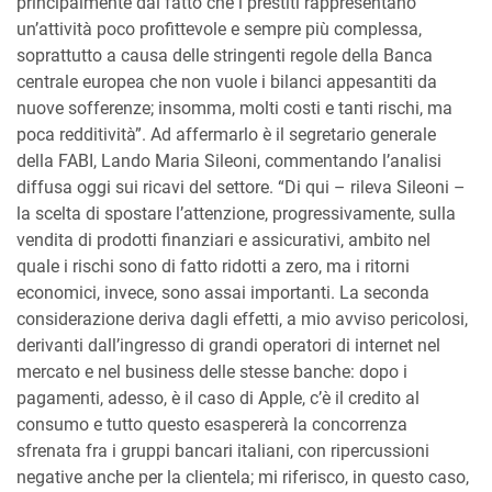
principalmente dal fatto che i prestiti rappresentano
un’attività poco profittevole e sempre più complessa,
soprattutto a causa delle stringenti regole della Banca
centrale europea che non vuole i bilanci appesantiti da
nuove sofferenze; insomma, molti costi e tanti rischi, ma
poca redditività”. Ad affermarlo è il segretario generale
della FABI, Lando Maria Sileoni, commentando l’analisi
diffusa oggi sui ricavi del settore. “Di qui – rileva Sileoni –
la scelta di spostare l’attenzione, progressivamente, sulla
vendita di prodotti finanziari e assicurativi, ambito nel
quale i rischi sono di fatto ridotti a zero, ma i ritorni
economici, invece, sono assai importanti. La seconda
considerazione deriva dagli effetti, a mio avviso pericolosi,
derivanti dall’ingresso di grandi operatori di internet nel
mercato e nel business delle stesse banche: dopo i
pagamenti, adesso, è il caso di Apple, c’è il credito al
consumo e tutto questo esaspererà la concorrenza
sfrenata fra i gruppi bancari italiani, con ripercussioni
negative anche per la clientela; mi riferisco, in questo caso,