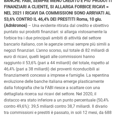
BANCHE: FABI, SEMPRE MENO CREDITO E PIU’ PRODOTTI
FINANZIARI A CLIENTE, SI ALLARGA FORBICE RICAVI =
NEL 2021 I RICAVI DA COMMISSIONI SONO ARRIVATI AL
53,6% CONTRO IL 46,4% DEI PRESTITI Roma, 10 giu.
(Adnkronos)
– Una evidente ritirata dal credito e obiettivo
puntato sui prodotti finanziari: si allarga vistosamente la
forbice tra i due principali ambiti di attività del settore
bancario italiano, con le agenzie ormai sempre più simili a
negozi finanziari. L’anno scorso, sul totale di 82 miliardi di
euro di ricavi, quelli legati alle commissioni hanno
raggiunto il 53,6% (pari a 44 miliardi) del totale, rispetto al
46,4% (pari a 38 miliardi) dei proventi riconducibili ai
finanziamenti concessi a imprese e famiglie. La repentina
evoluzione delle banche italiana emerge plasticamente
dalla fotografia che la FABI riesce a scattare con una
dettagliata ricerca sui ricavi del settore. Nel 2020, il
distacco era stato inferiore a un punto percentuale (50,4%
contro 49,6%): 39,5 miliardi contro 38,7 miliardi. Il divario
tra commissioni e prestiti è passato, in soli 12 mesi, da 688