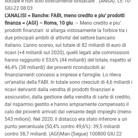
sociale e non solo strettamente sindacale”. (ANSA). LE 10-
GIU-22 08:03
L’ANALISI = Banche: FABI, meno credito e piu’ prodotti
finanza = (AGI) – Roma, 10 giu
. – Meno credito e piu’
prodotti finanziari: si allarga vistosamente la forbice tra i
due principali ambiti di attivita’ del settore bancario
italiano. L’anno scorso, sul totale di 82 miliardi di euro di
ricavi (+4 miliardi sul 2020), quelli legati alle commissioni
hanno raggiunto il 53,6% (44 miliardi) del totale, rispetto al
46,4% (38 miliardi) dei proventi riconducibili ai
finanziamenti concessi a imprese e famiglie. Lo rileva
un’analisi della FABI. In totale sono cresciuti di 4,6 miliardi i
ricavi derivanti dalla vendita di prodotti finanziari e
assicurativi, dalla gestione della vendita di carte di credito,
dal risparmio gestito e hanno ampiamente compensato il
calo dei proventi arrivati dal versante degli impieghi (meno
543 milioni). Nel 2020, il distacco era stato inferiore a un
punto percentuale (50,4% contro 49,6%): 39,5 miliardi
contro 38,7 miliardi. (AGI)Man (Segue) 100800 GIU 22