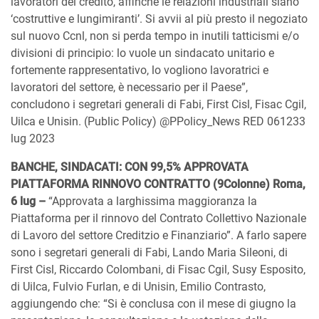
lavoratori del credito, affinché le relazioni industriali siano
‘costruttive e lungimiranti’. Si avvii al più presto il negoziato
sul nuovo Ccnl, non si perda tempo in inutili tatticismi e/o
divisioni di principio: lo vuole un sindacato unitario e
fortemente rappresentativo, lo vogliono lavoratrici e
lavoratori del settore, è necessario per il Paese”,
concludono i segretari generali di Fabi, First Cisl, Fisac Cgil,
Uilca e Unisin. (Public Policy) @PPolicy_News RED 061233
lug 2023
BANCHE, SINDACATI: CON 99,5% APPROVATA
PIATTAFORMA RINNOVO CONTRATTO (9Colonne) Roma,
6 lug –
“Approvata a larghissima maggioranza la
Piattaforma per il rinnovo del Contrato Collettivo Nazionale
di Lavoro del settore Creditzio e Finanziario”. A farlo sapere
sono i segretari generali di Fabi, Lando Maria Sileoni, di
First Cisl, Riccardo Colombani, di Fisac Cgil, Susy Esposito,
di Uilca, Fulvio Furlan, e di Unisin, Emilio Contrasto,
aggiungendo che: “Si è conclusa con il mese di giugno la