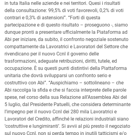
in tuta Italia nelle aziende e nei territori. Quesi i risultati
della consultazione: 99,5% di voti favorevoli, 0,2% di voti
contrari e 0,3% di astensioni”. “Forti di questa
partecipazione e di questo risultato – proseguono -, siamo
dunque pronti a presentare ufficialmente la Piataforma ad
Abi per iniziare, da subito, il confronto negoziale sostenuto
compattamente da Lavoratrici e Lavoratori del Settore che
rivendicano per il nuovo Ccnl il governo delle
trasformazioni, adeguate retribuzioni, diritti, tutele, ed
occupazione. È su questi punti distintivi della Piattaforma
unitaria che dovrà svilupparsi un confronto serio e
costruttivo con Abi”. “Auspichiamo – sottolineano – che
Abi raccolga la sfida e che si faccia interprete delle parole
spese, nel corso della sua Relazione all’Assemblea Abi del
5 luglio, dal Presidente Patuelli, che considera determinante
l’impegno per il nuovo Ccnl dei 280 mila Lavoratrici e
Lavoratori del Credito, affinché le relazioni industriali siano
‘costruttive e lungimiranti’. Si avvii al più presto il negoziato
sul nuovo Ccnl, non si perda tempo in inutili tatticismi e/o