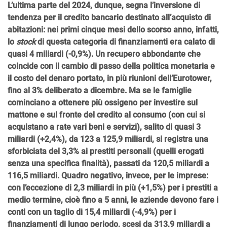
L’ultima parte del 2024, dunque, segna l’inversione di
tendenza per il credito bancario destinato all’acquisto di
abitazioni: nei primi cinque mesi dello scorso anno, infatti,
lo
stock
di questa categoria di finanziamenti era calato di
quasi 4 miliardi (-0,9%). Un recupero abbondante che
coincide con il cambio di passo della politica monetaria e
il costo del denaro portato, in più riunioni dell’Eurotower,
fino al 3% deliberato a dicembre. Ma se le famiglie
cominciano a ottenere più ossigeno per investire sul
mattone e sul fronte del credito al consumo (con cui si
acquistano a rate vari beni e servizi), salito di quasi 3
miliardi (+2,4%), da 123 a 125,9 miliardi, si registra una
sforbiciata del 3,3% ai prestiti personali (quelli erogati
senza una specifica finalità), passati da 120,5 miliardi a
116,5 miliardi. Quadro negativo, invece, per le imprese:
con l’eccezione di 2,3 miliardi in più (+1,5%) per i prestiti a
medio termine, cioè fino a 5 anni, le aziende devono fare i
conti con un taglio di 15,4 miliardi (-4,9%) per i
finanziamenti di lungo periodo, scesi da 313,9 miliardi a