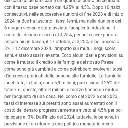
del costo dl denaro, pari a un quarto di punto percentuale,
con il tasso base portato dal 4,25% al 4,5%. Dopo 10 rialzi
consecutivi, nelle successive riunioni di fine 2023 e di inizio
2024, la Bce ha lasciato i tassi fermi, ma nella riunione del
6 giugno scorso è stata avviata l’auspicata riduzione: il
costo del denaro è sceso al 4,25%, per poi essere portato
ancora più in basso, il 17 ottobre, al 3,25%, e poi ancora al
3% il 12 dicembre 2024. L’impatto sui mutui, negli scorsi
anni, è stato assai rilevante. Ecco alcuni dati e previsioni su
come è mutato il credito alle famiglie del nostro Paese,
come sono già cambiati e come potrebbero evolvere i tassi
d’interesse praticati dalle banche alle famiglie. Le famiglie
indebitate, in Italia, sono 6,9 milioni, pari a circa il 25% del
totale: di queste, oltre 3 milioni e mezzo hanno un mutuo
per l’acquisto di una casa. Nel corso del 2022 e del 2023, i
tassi di interesse sui prestiti sono assai aumentati con il
costo del denaro progressivamente arrivato al 4,5% per poi
ripiegare al 3%. Dall’inizio del 2024, tuttavia, le banche, in
previsione di un ritorno a una politica monetaria meno