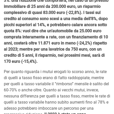
3%: una riduzione che comporterà, nel caso di un prestito
immobiliare di 25 anni da 200.000 euro, un risparmio
complessivo di quasi 83.000 euro (-22,8%). I tassi sul
credito al consumo sono scesi a una media dell’8%, dopo
picchi superiori al 14%, e potrebbero calare ancora sotto
quota 8%: vuol dire che un’automobile da 25.000 euro
comprata interamente a rate, con un finanziamento di 10
anni, costerà oltre 11.871 euro in meno (-24,2%) rispetto
al 2023; mentre per una lavatrice da 750 euro, con un
credito di 5 anni, il risparmio, nei prossimi mesi, sarà di
170 euro (-15,4%).
Per quanto riguarda i mutui erogati lo scorso anno, le rate
di quelli a tasso fisso erano di fatto raddoppiate, mentre
per quelli a tasso variabile il “rimborso” mensile è salito del
60-70% o anche oltre. Quanto ai vecchi mutui, invece,
nessuna differenza per quelli a tasso fisso, mentre le rate di
quelli a tasso variabile hanno subìto aumenti fino al 78% e
adesso potrebbero imboccare un percorso per una