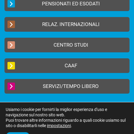
PENSIONATI ED ESODATI
RELAZ. INTERNAZIONALI
CENTRO STUDI
CAAF
SERVIZI/TEMPO LIBERO
Usiamo i cookie per fornirti la miglior esperienza d'uso e
navigazione sul nostro sito web.
2019 © FEDERAZIONE AUTONOMA BANCARI ITALIANI –
Privacy Policy
|
Puoi trovare altre informazioni riguardo a quali cookie usiamo sul
Cookie Policy
sito o disabilitarli nelle
impostazioni
.
federazione@fabi.it
| Via Tevere 46, 00198 Roma | Tel 06 8415751 | Fax 06