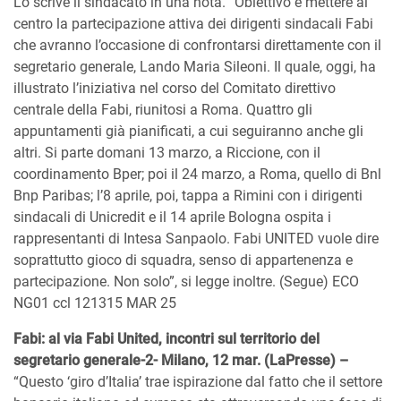
Lo scrive il sindacato in una nota. “Obiettivo è mettere al
centro la partecipazione attiva dei dirigenti sindacali Fabi
che avranno l’occasione di confrontarsi direttamente con il
segretario generale, Lando Maria Sileoni. Il quale, oggi, ha
illustrato l’iniziativa nel corso del Comitato direttivo
centrale della Fabi, riunitosi a Roma. Quattro gli
appuntamenti già pianificati, a cui seguiranno anche gli
altri. Si parte domani 13 marzo, a Riccione, con il
coordinamento Bper; poi il 24 marzo, a Roma, quello di Bnl
Bnp Paribas; l’8 aprile, poi, tappa a Rimini con i dirigenti
sindacali di Unicredit e il 14 aprile Bologna ospita i
rappresentanti di Intesa Sanpaolo. Fabi UNITED vuole dire
soprattutto gioco di squadra, senso di appartenenza e
partecipazione. Non solo”, si legge inoltre. (Segue) ECO
NG01 ccl 121315 MAR 25
Fabi: al via Fabi United, incontri sul territorio del
segretario generale-2- Milano, 12 mar. (LaPresse) –
“Questo ‘giro d’Italia’ trae ispirazione dal fatto che il settore