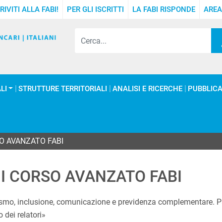
RIVITI ALLA FABI!
PER GLI ISCRITTI
LA FABI RISPONDE
AREA
LI
STRUTTURE TERRITORIALI
ANALISI E RICERCHE
PUBBLICA
O AVANZATO FABI
NI CORSO AVANZATO FABI
smo, inclusione, comunicazione e previdenza complementare. Pa
o dei relatori»