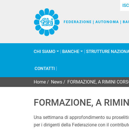
ISC
CHI SIAMO
BANCHE
STRUTTURE NAZIONA
CONTATTI
Home
/
News
/
FORMAZIONE, A RIMINI CORS
FORMAZIONE, A RIMI
Una settimana di approfondimento su proseliti
per i dirigenti della Federazione con il contribut