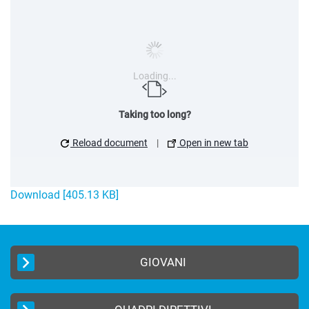
Loading...
Taking too long?
Reload document
|
Open in new tab
Download [405.13 KB]
GIOVANI