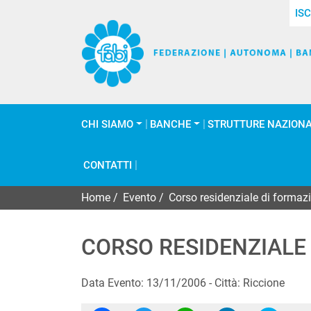
ISC
CHI SIAMO
BANCHE
STRUTTURE NAZIONA
CONTATTI
Home
/
Evento
/
Corso residenziale di formazi
CORSO RESIDENZIALE 
Data Evento: 13/11/2006 - Città: Riccione