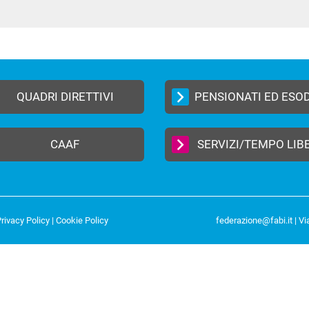
In
ype
QUADRI DIRETTIVI
PENSIONATI ED ESO
CAAF
SERVIZI/TEMPO LIB
rivacy Policy
|
Cookie Policy
federazione@fabi.it
| Vi