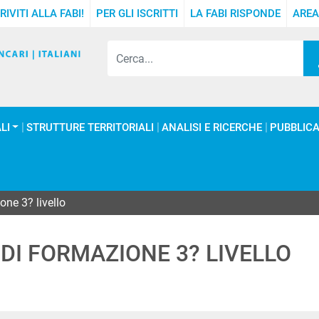
RIVITI ALLA FABI!
PER GLI ISCRITTI
LA FABI RISPONDE
AREA
LI
STRUTTURE TERRITORIALI
ANALISI E RICERCHE
PUBBLICA
one 3? livello
DI FORMAZIONE 3? LIVELLO