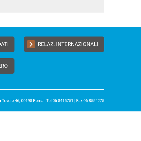
DATI
RELAZ. INTERNAZIONALI
ERO
a Tevere 46, 00198 Roma | Tel 06 8415751 | Fax 06 8552275