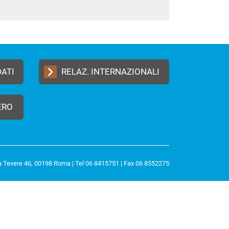
DATI
RELAZ. INTERNAZIONALI
ERO
a Tevere 46, 00198 Roma | Tel 06 8415751 | Fax 06 8552275