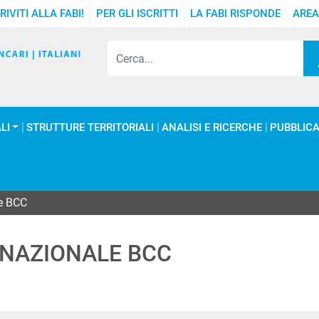
RIVITI ALLA FABI!
PER GLI ISCRITTI
LA FABI RISPONDE
AREA
LI
STRUTTURE TERRITORIALI
ANALISI E RICERCHE
PUBBLICA
le BCC
 NAZIONALE BCC