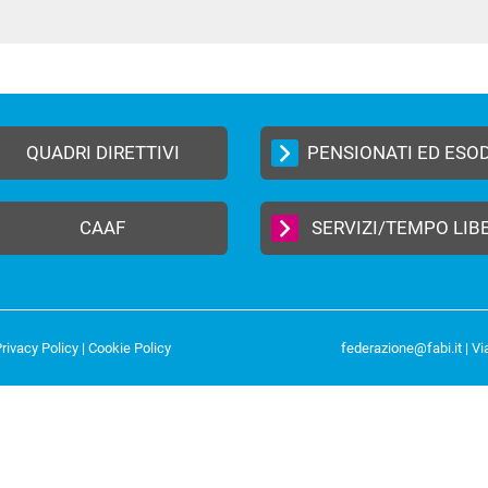
In
ype
QUADRI DIRETTIVI
PENSIONATI ED ESO
CAAF
SERVIZI/TEMPO LIB
rivacy Policy
|
Cookie Policy
federazione@fabi.it
| Vi