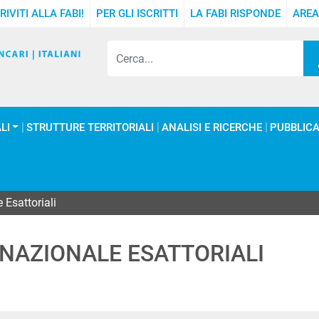
RIVITI ALLA FABI!
PER GLI ISCRITTI
LA FABI RISPONDE
AREA
LI
STRUTTURE TERRITORIALI
ANALISI E RICERCHE
PUBBLICA
 Esattoriali
 NAZIONALE ESATTORIALI