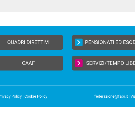
In
ype
QUADRI DIRETTIVI
PENSIONATI ED ESO
CAAF
SERVIZI/TEMPO LIB
rivacy Policy
|
Cookie Policy
federazione@fabi.it
| Vi