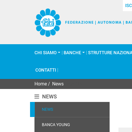
ISC
CHI SIAMO
BANCHE
STRUTTURE NAZIONA
CONTATTI
Home
/
News
Page 380
NEWS
NEWS
BANCA YOUNG