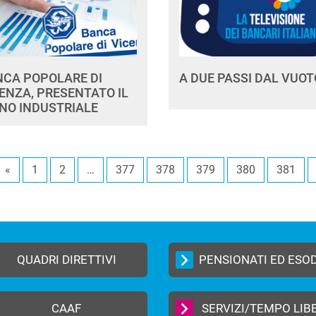
NCA POPOLARE DI
A DUE PASSI DAL VUOT
ENZA, PRESENTATO IL
NO INDUSTRIALE
«
1
2
…
377
378
379
380
381
QUADRI DIRETTIVI
PENSIONATI ED ESO
CAAF
SERVIZI/TEMPO LIB