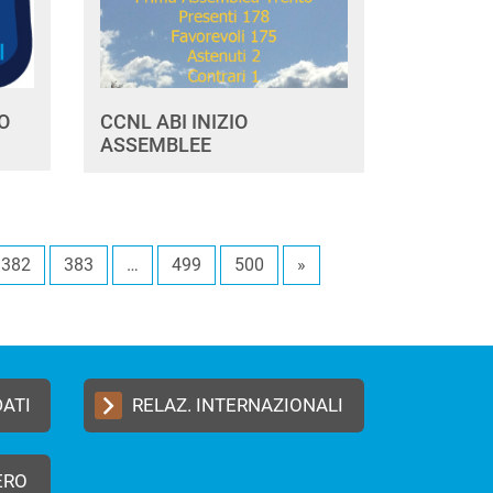
O
CCNL ABI INIZIO
ASSEMBLEE
382
383
…
499
500
»
DATI
RELAZ. INTERNAZIONALI
ERO