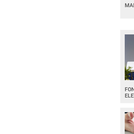
MAI
FON
ELE