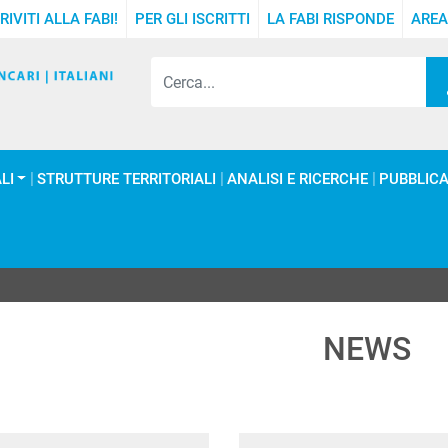
RIVITI ALLA FABI!
PER GLI ISCRITTI
LA FABI RISPONDE
AREA
LI
STRUTTURE TERRITORIALI
ANALISI E RICERCHE
PUBBLICA
NEWS