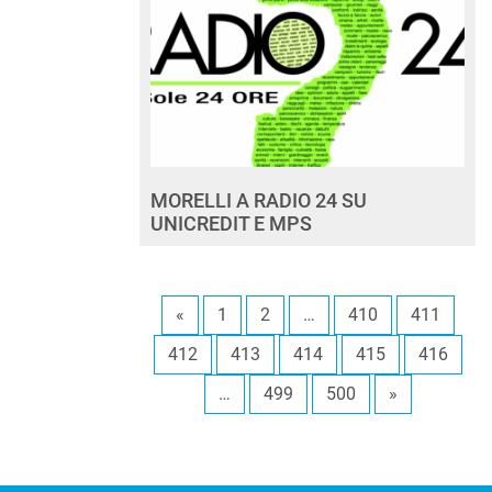
MORELLI A RADIO 24 SU
UNICREDIT E MPS
«
1
2
…
410
411
412
413
414
415
416
…
499
500
»