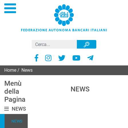
Home
/
News
Page 413
Menù
NEWS
della
Pagina
NEWS
NEWS