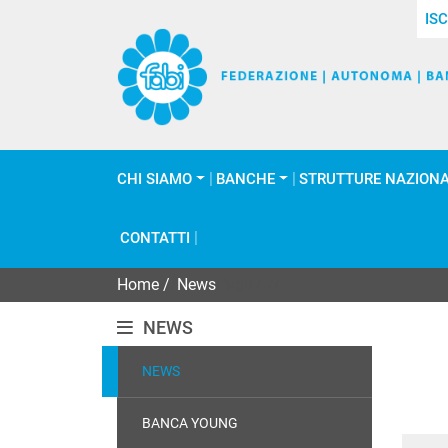
ISC
CHI SIAMO
BANCHE
STRUTTURE NAZIONA
CONTATTI
Home
/
News
Page 474
NEWS
NEWS
BANCA YOUNG