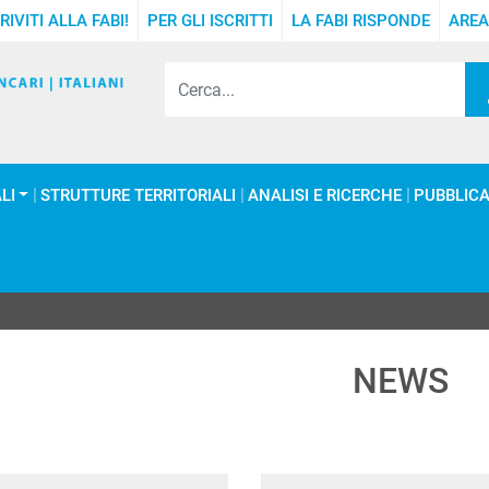
RIVITI ALLA FABI!
PER GLI ISCRITTI
LA FABI RISPONDE
AREA
LI
STRUTTURE TERRITORIALI
ANALISI E RICERCHE
PUBBLICA
NEWS