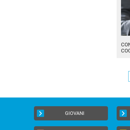
CON
COO
GIOVANI