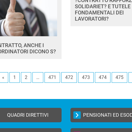
?CONTRATTO RAFFOR
SOLIDARIET? E TUTELE
FONDAMENTALI DEI
LAVORATORI?
TRATTO, ANCHE I
RDINATORI DICONO S?
«
1
2
…
471
472
473
474
475
QUADRI DIRETTIVI
PENSIONATI ED ESO