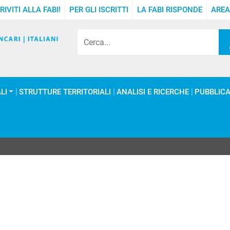
RIVITI ALLA FABI!
PER GLI ISCRITTI
LA FABI RISPONDE
AREA
LI
STRUTTURE TERRITORIALI
ANALISI E RICERCHE
PUBBLICA