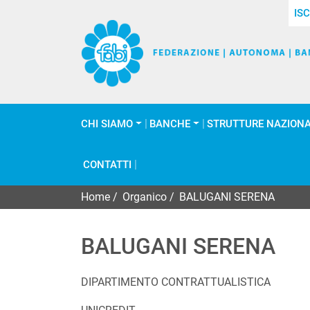
ISC
CHI SIAMO
BANCHE
STRUTTURE NAZIONA
CONTATTI
Home
/
Organico
/
BALUGANI SERENA
BALUGANI SERENA
DIPARTIMENTO CONTRATTUALISTICA