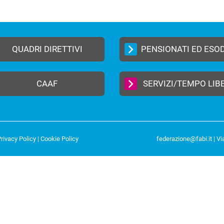
QUADRI DIRETTIVI
PENSIONATI ED ESO
CAAF
SERVIZI/TEMPO LIB
rivacy Policy
|
Cookie Policy
federazione@fabi.it
| Vi