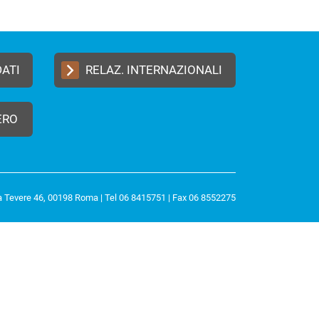
DATI
RELAZ. INTERNAZIONALI
ERO
a Tevere 46, 00198 Roma | Tel 06 8415751 | Fax 06 8552275