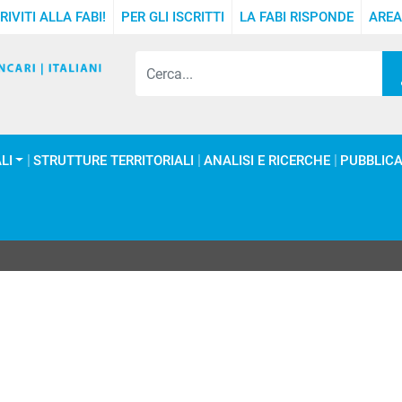
RIVITI ALLA FABI!
PER GLI ISCRITTI
LA FABI RISPONDE
AREA
LI
STRUTTURE TERRITORIALI
ANALISI E RICERCHE
PUBBLICA