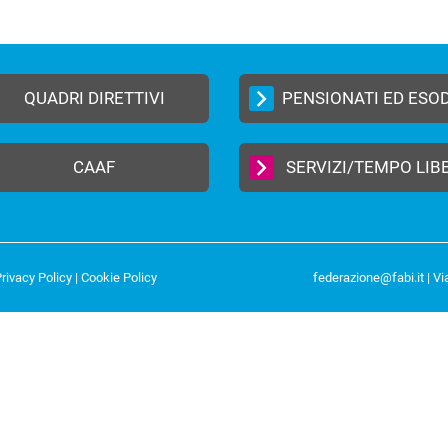
QUADRI DIRETTIVI
PENSIONATI ED ESO
CAAF
SERVIZI/TEMPO LIB
rivacy Policy
|
Cookie Policy
federazione@fabi.it
| Vi