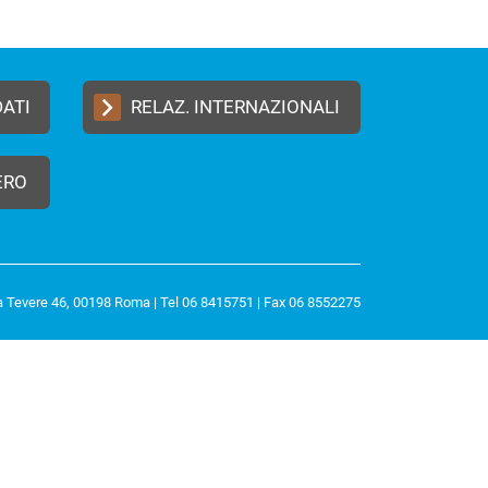
DATI
RELAZ. INTERNAZIONALI
ERO
a Tevere 46, 00198 Roma | Tel 06 8415751 | Fax 06 8552275