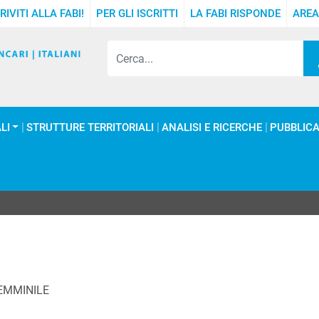
RIVITI ALLA FABI!
PER GLI ISCRITTI
LA FABI RISPONDE
AREA
LI
STRUTTURE TERRITORIALI
ANALISI E RICERCHE
PUBBLICA
EMMINILE