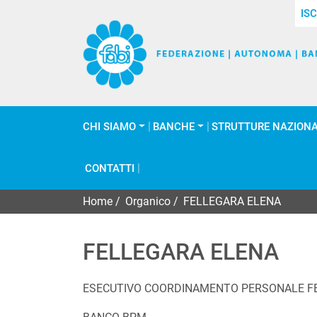
ISC
CHI SIAMO
BANCHE
STRUTTURE NAZIONA
CONTATTI
Home
/
Organico
/
FELLEGARA ELENA
FELLEGARA ELENA
ESECUTIVO COORDINAMENTO PERSONALE F