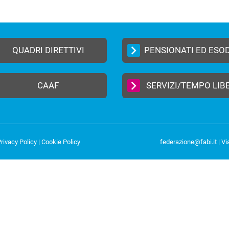
QUADRI DIRETTIVI
PENSIONATI ED ESO
CAAF
SERVIZI/TEMPO LIB
rivacy Policy
|
Cookie Policy
federazione@fabi.it
| Vi