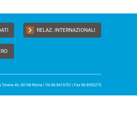
DATI
RELAZ. INTERNAZIONALI
ERO
a Tevere 46, 00198 Roma | Tel 06 8415751 | Fax 06 8552275