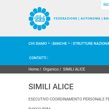
ISC
CHI SIAMO
BANCHE
STRUTTURE NAZIONA
CONTATTI
Home
/
Organico
/
SIMILI ALICE
SIMILI ALICE
ESECUTIVO COORDINAMENTO PERSONALE F