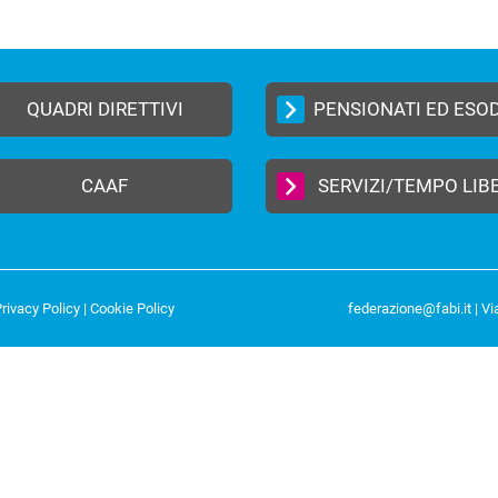
QUADRI DIRETTIVI
PENSIONATI ED ESO
CAAF
SERVIZI/TEMPO LIB
rivacy Policy
|
Cookie Policy
federazione@fabi.it
| Vi