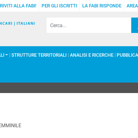
RIVITI ALLA FABI!
PER GLI ISCRITTI
LA FABI RISPONDE
AREA
LI
STRUTTURE TERRITORIALI
ANALISI E RICERCHE
PUBBLICA
EMMINILE