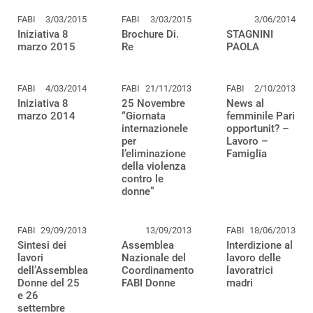
FABI
3/03/2015
FABI
3/03/2015
3/06/2014
Iniziativa 8
Brochure Di.
STAGNINI
marzo 2015
Re
PAOLA
FABI
4/03/2014
FABI
21/11/2013
FABI
2/10/2013
Iniziativa 8
25 Novembre
News al
marzo 2014
“Giornata
femminile Pari
internazionele
opportunit? –
per
Lavoro –
l’eliminazione
Famiglia
della violenza
contro le
donne”
FABI
29/09/2013
13/09/2013
FABI
18/06/2013
Sintesi dei
Assemblea
Interdizione al
lavori
Nazionale del
lavoro delle
dell’Assemblea
Coordinamento
lavoratrici
Donne del 25
FABI Donne
madri
e 26
settembre