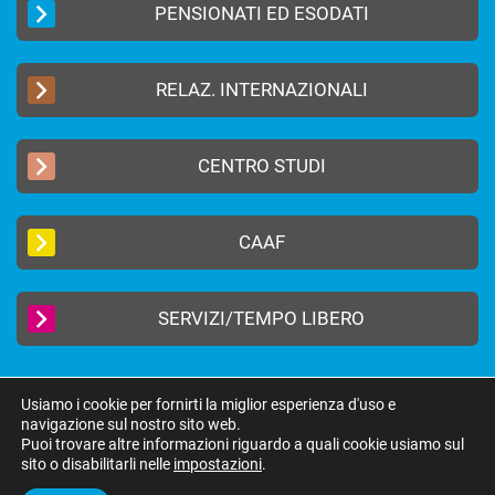
PENSIONATI ED ESODATI
RELAZ. INTERNAZIONALI
CENTRO STUDI
CAAF
SERVIZI/TEMPO LIBERO
Usiamo i cookie per fornirti la miglior esperienza d'uso e
navigazione sul nostro sito web.
2019 © FEDERAZIONE AUTONOMA BANCARI ITALIANI –
Privacy Policy
|
Puoi trovare altre informazioni riguardo a quali cookie usiamo sul
Cookie Policy
sito o disabilitarli nelle
impostazioni
.
federazione@fabi.it
| Via Tevere 46, 00198 Roma | Tel 06 8415751 | Fax 06