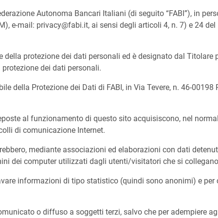
– Federazione Autonoma Bancari Italiani (di seguito “FABI”), in pe
, e-mail: privacy@fabi.it, ai sensi degli articoli 4, n. 7) e 24 
le della protezione dei dati personali ed è designato dal Titolar
protezione dei dati personali.
abile della Protezione dei Dati di FABI, in Via Tevere, n. 46-0019
reposte al funzionamento di questo sito acquisiscono, nel normal
colli di comunicazione Internet.
trebbero, mediante associazioni ed elaborazioni con dati detenuti d
ini dei computer utilizzati dagli utenti/visitatori che si collegano 
cavare informazioni di tipo statistico (quindi sono anonimi) e per 
municato o diffuso a soggetti terzi, salvo che per adempiere agli