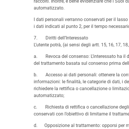
raccolti. Inoltre, è bene evidenziare che i Suoi
automatizzato.
I dati personali verranno conservati per il lass
i dati indicati al punto 2, per il tempo necessari
7. Diritti dell’Interessato
L’utente potrà, (ai sensi degli artt. 15, 16, 17, 
a. Revoca del consenso: L’interessato ha il di
del trattamento basata sul consenso prima dell
b. Accesso ai dati personali: ottenere la confe
informazioni: le finalità, le categorie di dati, i d
richiedere la rettifica o cancellazione o limit
automatizzato;
c. Richiesta di rettifica o cancellazione degli 
conservati con l’obiettivo di limitarne il trattam
d. Opposizione al trattamento: opporsi per moti