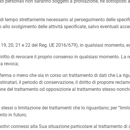
 dati personali non saranno soggetti a profilazione, né sottopost
o di tempo strettamente necessario al perseguimento delle specific
o allo svolgimento delle attività specificate, salvo eventuali accer
18, 19, 20, 21 e 22 del Reg. UE 2016/679), in qualsiasi momento, eser
ritto di revocare il proprio consenso in qualsiasi momento. La r
a revoca;
rma o meno che sia in corso un trattamento di dati che La rigua
estinatari, il periodo di conservazione, il diritto di proporre reclamo
azione del trattamento od opposizione al trattamento stesso nonch
stessi o limitazione dei trattamenti che lo riguardano; per “limit
ento in futuro;
vi connessi alla Sua situazione particolare al trattamento di d