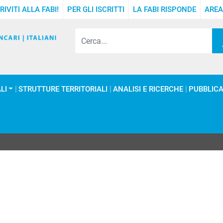
RIVITI ALLA FABI!
PER GLI ISCRITTI
LA FABI RISPONDE
AREA
LI
STRUTTURE TERRITORIALI
ANALISI E RICERCHE
PUBBLICA