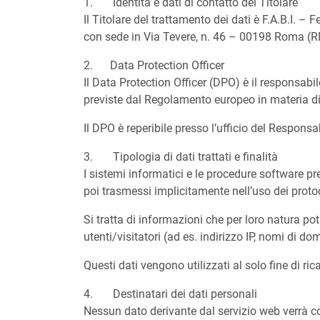
1. Identità e dati di contatto del Titolare
Il Titolare del trattamento dei dati è F.A.B.I. 
con sede in Via Tevere, n. 46 – 00198 Roma (RM)
2. Data Protection Officer
Il Data Protection Officer (DPO) è il responsabi
previste dal Regolamento europeo in materia di 
Il DPO è reperibile presso l’ufficio del Respons
3. Tipologia di dati trattati e finalità
I sistemi informatici e le procedure software p
poi trasmessi implicitamente nell’uso dei proto
Si tratta di informazioni che per loro natura po
utenti/visitatori (ad es. indirizzo IP, nomi di dom
Questi dati vengono utilizzati al solo fine di ri
4. Destinatari dei dati personali
Nessun dato derivante dal servizio web verrà co