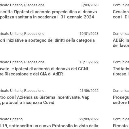
cato Unitario, Riscossione
8/03/2023
Comunicat
scritta l’ipotesi di accordo propedeutica al rinnovo
Cessione
 polizza sanitaria in scadenza il 31 gennaio 2024
con il D
cato Unitario, Riscossione
19/01/2023
Comunicat
iori iniziative a sostegno dei diritti della categoria
ADER, in
dei lavo
cato Unitario, Riscossione
18/11/2022
Comunicat
vate le ipotesi di accordo di rinnovo del CCNL
Trattati
re Riscossione e del CIA di AdER
ripreso 
cato Unitario, Riscossione
21/06/2022
Comunicat
tro con l’Azienda su Sistema incentivante, Vap
Prosegue
 protocollo sicurezza Covid
settore
cato Unitario
29/03/2022
Comunicat
-19, sottoscritto un nuovo Protocollo in vista della
Firmato 