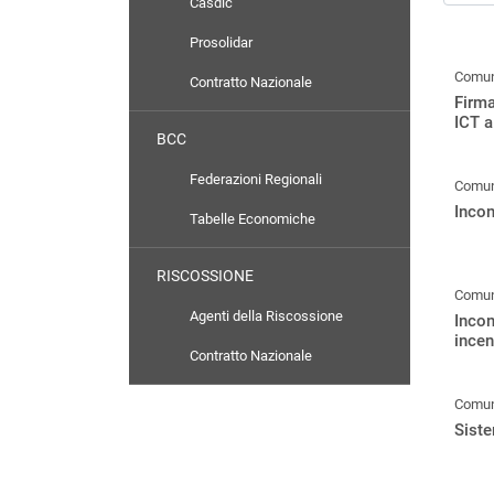
Casdic
Prosolidar
Comuni
Contratto Nazionale
Firma
ICT 
BCC
Federazioni Regionali
Comuni
Incon
Tabelle Economiche
RISCOSSIONE
Comuni
Agenti della Riscossione
Incon
incen
Contratto Nazionale
Comuni
Siste