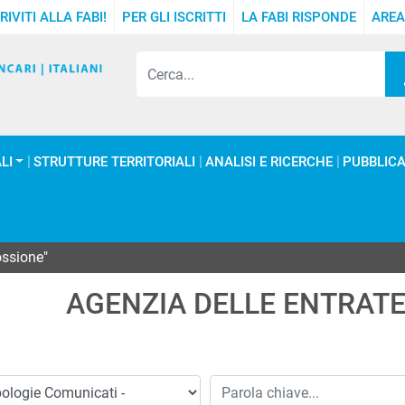
RIVITI ALLA FABI!
PER GLI ISCRITTI
LA FABI RISPONDE
AREA
LI
STRUTTURE TERRITORIALI
ANALISI E RICERCHE
PUBBLICA
ossione"
AGENZIA DELLE ENTRATE