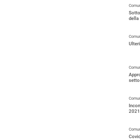
Comuni
Sotto
della
Comuni
Ulter
Comuni
Appro
setto
Comuni
Incon
2021,
Comuni
Covid