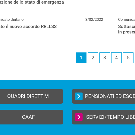
zione dello stato di emergenza
cato Unitario
3/02/2022
Comunicat
ato il nuovo accordo RRLLSS
Sottoscr
in prese
1
2
3
4
5
QUADRI DIRETTIVI
PENSIONATI ED ESO
CAAF
SERVIZI/TEMPO LIB