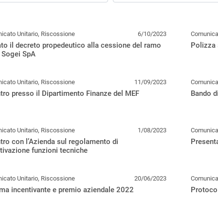
cato Unitario, Riscossione
6/10/2023
Comunicat
to il decreto propedeutico alla cessione del ramo
Polizza 
a Sogei SpA
cato Unitario, Riscossione
11/09/2023
Comunicat
tro presso il Dipartimento Finanze del MEF
Bando di
cato Unitario, Riscossione
1/08/2023
Comunicat
tro con l’Azienda sul regolamento di
Presenta
tivazione funzioni tecniche
cato Unitario, Riscossione
20/06/2023
Comunicat
ma incentivante e premio aziendale 2022
Protocol