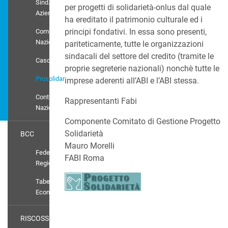
Sind.
per progetti di solidarietà-onlus dal quale
Aziendali
ha ereditato il patrimonio culturale ed i
principi fondativi. In essa sono presenti,
Comunicati
Nazionali
pariteticamente, tutte le organizzazioni
sindacali del settore del credito (tramite le
Casdic
proprie segreterie nazionali) nonchè tutte le
Prosolidar
imprese aderenti all’ABI e l’ABI stessa.
Contratto
Rappresentanti Fabi
Nazionale
Componente Comitato di Gestione Progetto
Solidarietà
BCC
Mauro Morelli
Federazioni
FABI Roma
Regionali
Tabelle
Economiche
RISCOSSIONE