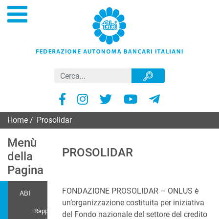
Home
/
Prosolidar
Menù
PROSOLIDAR
della
Pagina
FONDAZIONE PROSOLIDAR – ONLUS è
ABI
un’organizzazione costituita per iniziativa
Rappr.
del Fondo nazionale del settore del credito