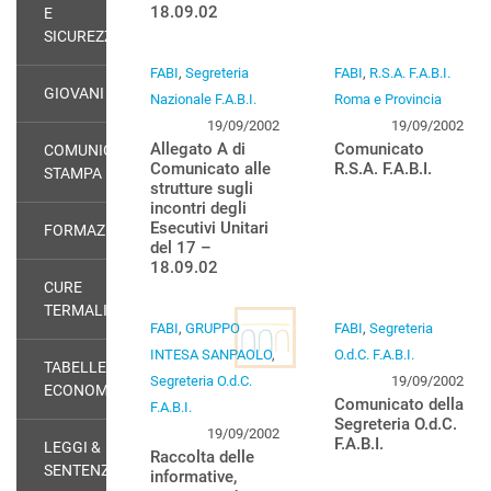
18.09.02
E
SICUREZZA
FABI
,
Segreteria
FABI
,
R.S.A. F.A.B.I.
GIOVANI
Nazionale F.A.B.I.
Roma e Provincia
19/09/2002
19/09/2002
Allegato A di
Comunicato
COMUNICATI
Comunicato alle
R.S.A. F.A.B.I.
STAMPA
strutture sugli
incontri degli
Esecutivi Unitari
FORMAZIONE
del 17 –
18.09.02
CURE
TERMALI
FABI
,
GRUPPO
FABI
,
Segreteria
INTESA SANPAOLO
,
O.d.C. F.A.B.I.
TABELLE
Segreteria O.d.C.
19/09/2002
ECONOMICHE
Comunicato della
F.A.B.I.
Segreteria O.d.C.
19/09/2002
F.A.B.I.
LEGGI &
Raccolta delle
SENTENZE
informative,