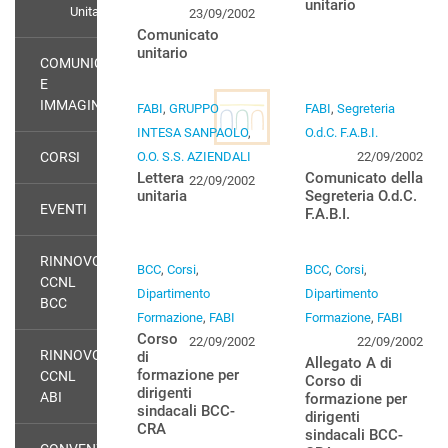
unitario
Unitario
23/09/2002
Comunicato
unitario
COMUNICAZIONE
E
IMMAGINE
FABI
,
GRUPPO
FABI
,
Segreteria
INTESA SANPAOLO
,
O.d.C. F.A.B.I.
CORSI
O.O. S.S. AZIENDALI
22/09/2002
Lettera
Comunicato della
22/09/2002
unitaria
Segreteria O.d.C.
EVENTI
F.A.B.I.
RINNOVO
BCC
,
Corsi
,
BCC
,
Corsi
,
CCNL
Dipartimento
Dipartimento
BCC
Formazione
,
FABI
Formazione
,
FABI
Corso
22/09/2002
22/09/2002
RINNOVO
di
Allegato A di
formazione per
CCNL
Corso di
dirigenti
ABI
formazione per
sindacali BCC-
dirigenti
CRA
sindacali BCC-