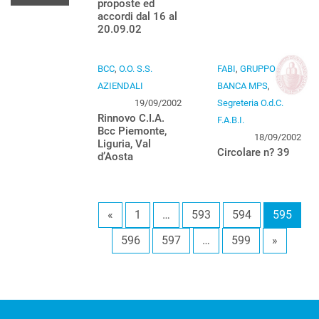
proposte ed
accordi dal 16 al
20.09.02
BCC
,
O.O. S.S.
FABI
,
GRUPPO
AZIENDALI
BANCA MPS
,
19/09/2002
Segreteria O.d.C.
Rinnovo C.I.A.
F.A.B.I.
Bcc Piemonte,
18/09/2002
Liguria, Val
Circolare n? 39
d’Aosta
«
1
…
593
594
595
596
597
…
599
»