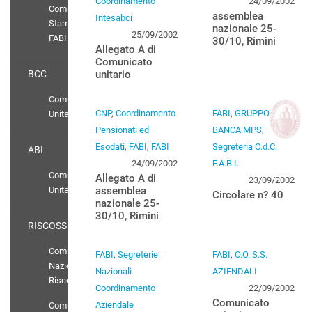
Coordinamento
24/09/2002
Comunicati
assemblea
Intesabci
Stampa
nazionale 25-
25/09/2002
FABI
30/10, Rimini
Allegato A di
Comunicato
BCC
unitario
Comunicato
CNP
,
Coordinamento
FABI
,
GRUPPO
Unitario
Pensionati ed
BANCA MPS
,
Esodati
,
FABI
,
FABI
Segreteria O.d.C.
ABI
24/09/2002
F.A.B.I.
Comunicato
Allegato A di
23/09/2002
Unitario
assemblea
Circolare n? 40
nazionale 25-
30/10, Rimini
RISCOSSIONE
Comunicati
FABI
,
Segreterie
FABI
,
O.O. S.S.
Nazionali
Nazionali
AZIENDALI
Riscossione
Coordinamento
22/09/2002
Comunicato
Aziendale
Comunicato