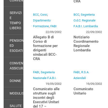
CONVENZIONI
CRA
SERVIZI
BCC
,
Corsi
,
BCC
,
Segreteria
E
Dipartimento
O.d.C. Regionale
TEMPO
Formazione
,
FABI
F.A.B.I. Lombardia
LIBERO
22/09/2002
22/09/2002
Allegato B di
Notiziario
PENSIONATI
Corso di
Coordinamento
ED
formazione per
Regionale
dirigenti
Lombardia
ESODATI
sindacali BCC-
CRA
CONVENZIONI
ASSICURATIVE
FABI
,
Segreteria
FABI
,
R.S.A.
Nazionale F.A.B.I.
Aziendali
DONNE
19/09/2002
19/09/2002
Comunicato alle
Comunicato
strutture sugli
Unitario
MODULISTICA
incontri degli
Esecutivi Unitari
SALUTE
del 17 –