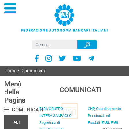
Home
/
Comunicati
Page 595
Menù
COMUNICATI
della
Pagina
COMUNICATI
FABI
,
GRUPPO
CNP
,
Coordinamento
INTESA SANPAOLO
,
Pensionati ed
FABI
Segreteria di
Esodati
,
FABI
,
FABI