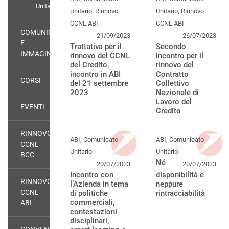
Unitario
Unitario, Rinnovo
Unitario, Rinnovo
CCNL ABI
CCNL ABI
COMUNICAZIONE
21/09/2023
26/07/2023
E
Trattativa per il
Secondo
IMMAGINE
rinnovo del CCNL
incontro per il
del Credito,
rinnovo del
incontro in ABI
Contratto
CORSI
del 21 settembre
Collettivo
2023
Nazionale di
Lavoro del
EVENTI
Credito
RINNOVO
ABI, Comunicato
ABI, Comunicato
CCNL
Unitario
Unitario
BCC
Né
20/07/2023
20/07/2023
Incontro con
disponibilità e
RINNOVO
l’Azienda in tema
neppure
CCNL
di politiche
rintracciabilità
commerciali,
ABI
contestazioni
disciplinari,