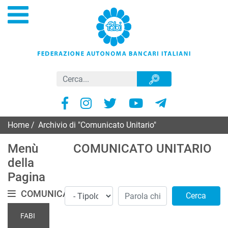
Home
/
Archivio di "Comunicato Unitario"
Menù
COMUNICATO UNITARIO
della
Pagina
COMUNICATI
Cerca
FABI