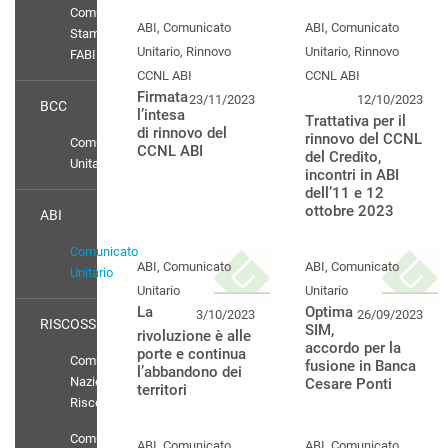
Comunicati
ABI, Comunicato
ABI, Comunicato
Stampa
Unitario, Rinnovo
Unitario, Rinnovo
FABI
CCNL ABI
CCNL ABI
Firmata
23/11/2023
12/10/2023
BCC
l’intesa
Trattativa per il
di rinnovo del
rinnovo del CCNL
Comunicato
CCNL ABI
del Credito,
Unitario
incontri in ABI
dell’11 e 12
ottobre 2023
ABI
Comunicato
ABI, Comunicato
ABI, Comunicato
Unitario
Unitario
Unitario
La
Optima
3/10/2023
26/09/2023
RISCOSSIONE
SIM,
rivoluzione è alle
accordo per la
porte e continua
Comunicati
fusione in Banca
l’abbandono dei
Nazionali
Cesare Ponti
territori
Riscossione
Comunicato
ABI, Comunicato
ABI, Comunicato