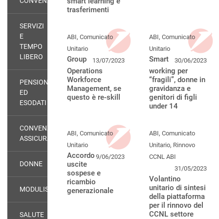
CONVENZIONI
smart learning e
trasferimenti
SERVIZI
E
ABI, Comunicato
ABI, Comunicato
TEMPO
Unitario
Unitario
LIBERO
Group
Smart
13/07/2023
30/06/2023
Operations
working per
Workforce
“fragili”, donne in
PENSIONATI
Management, se
gravidanza e
ED
questo è re-skill
genitori di figli
ESODATI
under 14
CONVENZIONI
ABI, Comunicato
ABI, Comunicato
ASSICURATIVE
Unitario
Unitario, Rinnovo
Accordo
9/06/2023
CCNL ABI
DONNE
uscite
31/05/2023
sospese e
Volantino
ricambio
unitario di sintesi
MODULISTICA
generazionale
della piattaforma
per il rinnovo del
CCNL settore
SALUTE