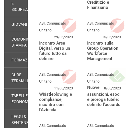
Creditizio e
E
Finanziario
SICUREZZA
ABI, Comunicato
ABI, Comunicato
GIOVANI
Unitario
Unitario
29/05/2023
15/05/2023
COMUNICATI
Incontro Area
Incontro sulla
STAMPA
Digital, verso un
Group Operation
futuro tutto da
Workforce
definire
Management
FORMAZIONE
ABI, Comunicato
ABI, Comunicato
CURE
TERMALI
Unitario
Unitario
Nuove
11/05/2023
8/05/2023
Whistleblowing e
assunzioni, esodi
TABELLE
compliance,
e proroga tutele:
ECONOMICHE
incontro con
definito l’accordo
l’Azienda
LEGGI &
SENTENZE
ABI, Comunicato
ABI, Comunicato