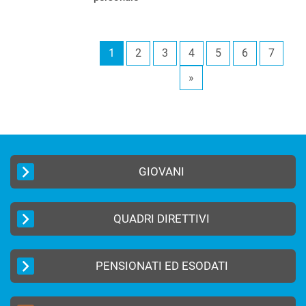
1
2
3
4
5
6
7
»
GIOVANI
QUADRI DIRETTIVI
PENSIONATI ED ESODATI