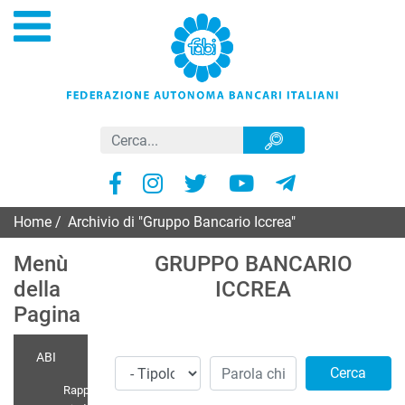
Home
/
Archivio di "Gruppo Bancario Iccrea"
Menù
GRUPPO BANCARIO
della
ICCREA
Pagina
ABI
Cerca
Rappr.