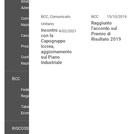
Sind.
Aziendali
BCC, Comunicato
BCC
15/10/2019
Comunicati
Raggiunto
Unitario
Nazionali
l’accordo sul
Incontro
4/02/2021
Premio di
con la
Casdic
Risultato 2019
Capogruppo
Iccrea,
Prosolidar
aggiornamento
sul Piano
Contratto
Industriale
Nazionale
BCC
Federazioni
Regionali
Tabelle
Economiche
RISCOSSIONE