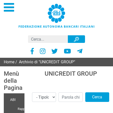
Home
/
Archivio di "UNICREDIT GROUP"
Page 11
Menù
UNICREDIT GROUP
della
Pagina
Cerca
ABI
Rappr.