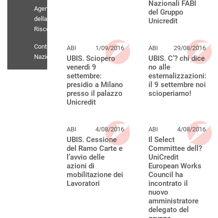
Nazionali FABI
Agenti
del Gruppo
della
Unicredit
Riscossione
Contratto
ABI
1/09/2016
ABI
29/08/2016
Nazionale
UBIS. Sciopero
UBIS. C’? chi dice
venerdì 9
no alle
settembre:
esternalizzazioni:
presidio a Milano
il 9 settembre noi
presso il palazzo
scioperiamo!
Unicredit
ABI
4/08/2016
ABI
4/08/2016
UBIS. Cessione
Il Select
del Ramo Carte e
Committee dell?
l’avvio delle
UniCredit
azioni di
European Works
mobilitazione dei
Council ha
Lavoratori
incontrato il
nuovo
amministratore
delegato del