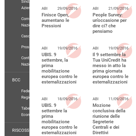
Sind.
Aziendali
ABI
29/09/2016
ABI
21/09/2016
Finisce Open,
People Survey:
Comunicati
aumentano le
un’occasione per
Nazionali
Pressioni
dire ci? che
pensiamo
Casdic
Prosolidar
ABI
19/09/2016
ABI
19/09/2016
UBIS. 9
Il 9 settembre la
Contratto
settembre, la
Tua UniCredit ha
Nazionale
prima
messo in atto la
mobilitazione
prima giornata
europea contro le
europea contro le
BCC
esternalizzazioni
esternalizzazioni
Federazioni
Regionali
ABI
18/09/2016
ABI
11/09/2016
UBIS. 9
Mozione
Tabelle
settembre la
conclusiva della
Economiche
prima
riunione delle
mobilitazione
Segreterie
europea contro le
Centrali e dei
RISCOSSIONE
esternalizzazioni
Direttivi