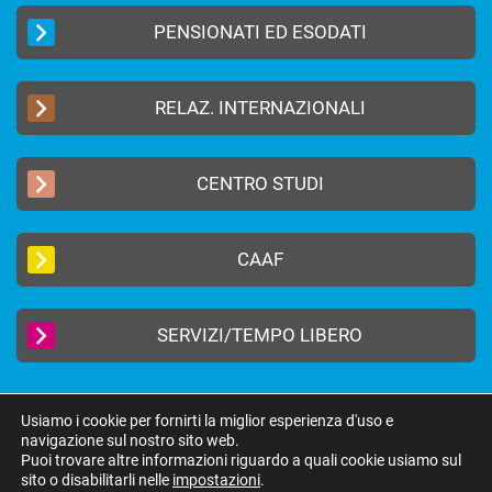
PENSIONATI ED ESODATI
RELAZ. INTERNAZIONALI
CENTRO STUDI
CAAF
SERVIZI/TEMPO LIBERO
Usiamo i cookie per fornirti la miglior esperienza d'uso e
navigazione sul nostro sito web.
2019 © FEDERAZIONE AUTONOMA BANCARI ITALIANI –
Privacy Policy
|
Puoi trovare altre informazioni riguardo a quali cookie usiamo sul
Cookie Policy
sito o disabilitarli nelle
impostazioni
.