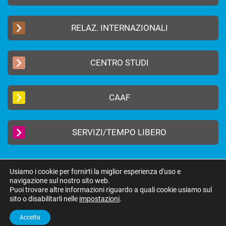
RELAZ. INTERNAZIONALI
CENTRO STUDI
CAAF
SERVIZI/TEMPO LIBERO
Usiamo i cookie per fornirti la miglior esperienza d'uso e
navigazione sul nostro sito web.
2019 © FEDERAZIONE AUTONOMA BANCARI ITALIANI –
Privacy Policy
|
Puoi trovare altre informazioni riguardo a quali cookie usiamo sul
Cookie Policy
sito o disabilitarli nelle
impostazioni
.
federazione@fabi.it
| Via Tevere 46, 00198 Roma | Tel 06 8415751 | Fax 06
8552275
Accetta