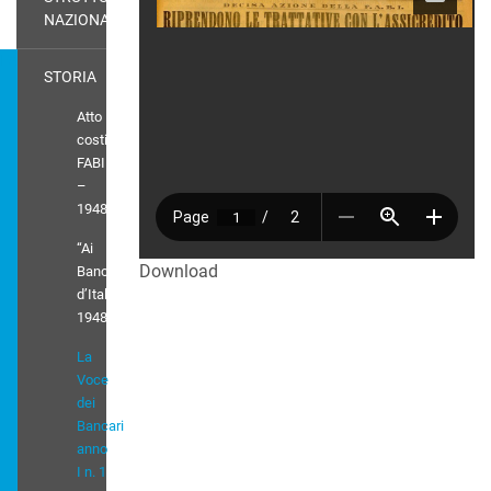
NAZIONALI
STORIA
Atto
costitutivo
FABI
–
1948
“Ai
Download
Bancari
d’Italia”
1948
La
Voce
dei
Bancari
anno
I n. 1