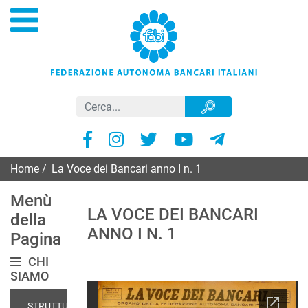
Home
/
La Voce dei Bancari anno I n. 1
Menù
LA VOCE DEI BANCARI
della
ANNO I N. 1
Pagina
CHI
SIAMO
STRUTTURE