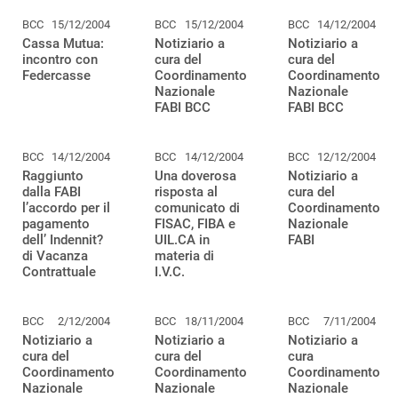
BCC
15/12/2004
BCC
15/12/2004
BCC
14/12/2004
Cassa Mutua:
Notiziario a
Notiziario a
incontro con
cura del
cura del
Federcasse
Coordinamento
Coordinamento
Nazionale
Nazionale
FABI BCC
FABI BCC
BCC
14/12/2004
BCC
14/12/2004
BCC
12/12/2004
Raggiunto
Una doverosa
Notiziario a
dalla FABI
risposta al
cura del
l’accordo per il
comunicato di
Coordinamento
pagamento
FISAC, FIBA e
Nazionale
dell’ Indennit?
UIL.CA in
FABI
di Vacanza
materia di
Contrattuale
I.V.C.
BCC
2/12/2004
BCC
18/11/2004
BCC
7/11/2004
Notiziario a
Notiziario a
Notiziario a
cura del
cura del
cura
Coordinamento
Coordinamento
Coordinamento
Nazionale
Nazionale
Nazionale