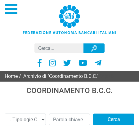
Home
/
Archivio di "Coordinamento B.C.C."
Page 6
COORDINAMENTO B.C.C.
Cerca