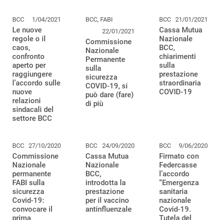
BCC
1/04/2021
BCC, FABI
BCC
21/01/2021
Le nuove
Cassa Mutua
22/01/2021
regole o il
Nazionale
Commissione
caos,
BCC,
Nazionale
confronto
chiarimenti
Permanente
aperto per
sulla
sulla
raggiungere
prestazione
sicurezza
l’accordo sulle
straordinaria
COVID-19, si
nuove
COVID-19
può dare (fare)
relazioni
di più
sindacali del
settore BCC
BCC
27/10/2020
BCC
24/09/2020
BCC
9/06/2020
Commissione
Cassa Mutua
Firmato con
Nazionale
Nazionale
Federcasse
permanente
BCC,
l’accordo
FABI sulla
introdotta la
“Emergenza
sicurezza
prestazione
sanitaria
Covid-19:
per il vaccino
nazionale
convocare il
antinfluenzale
Covid-19.
prima
Tutela del