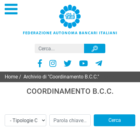
Home
/
Archivio di "Coordinamento B.C.C."
Page 2
COORDINAMENTO B.C.C.
Cerca