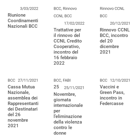
3/03/2022
BCC, Rinnovo
Rinnovo CCNL
Riunione
CCNL BCC
BCC
Coordinamenti
17/02/2022
20/12/2021
Nazionali BCC
Trattative per
Rinnovo CCNL
il rinnovo del
BCC, incontro
CCNL Credito
del 20
Cooperativo,
dicembre
incontro del
2021
16 febbraio
2022
BCC
27/11/2021
BCC, FABI
BCC
12/10/2021
Cassa Mutua
25
Vaccini e
25/11/2021
Nazionale,
Green Pass,
Novembre,
assemblea dei
incontro in
giornata
Rappresentanti
Federcasse
internazionale
dei Destinatari
per
del 26
l’eliminazione
novembre
della violenza
2021
contro le
donne