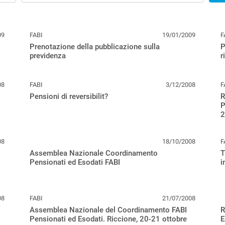
09
FABI
19/01/2009
F
Prenotazione della pubblicazione sulla
P
previdenza
r
08
FABI
3/12/2008
F
Pensioni di reversibilit?
R
P
2
08
18/10/2008
F
Assemblea Nazionale Coordinamento
T
Pensionati ed Esodati FABI
i
08
FABI
21/07/2008
Assemblea Nazionale del Coordinamento FABI
R
Pensionati ed Esodati. Riccione, 20-21 ottobre
E