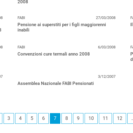
2008
08
FABI
27/03/2008
F
Pensione ai superstiti per i figli maggiorenni
I
8
inabili
08
FABI
6/03/2008
F
Convenzioni cure termali anno 2008
P
d
07
3/12/2007
Assemblea Nazionale FABI Pensionati
3
4
5
6
7
8
9
10
11
12