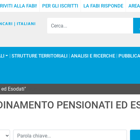
RIVITI ALLA FABI!
PER GLI ISCRITTI
LA FABI RISPONDE
AREA
LI
STRUTTURE TERRITORIALI
ANALISI E RICERCHE
PUBBLICA
 ed Esodati"
Page 7
INAMENTO PENSIONATI ED E