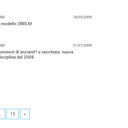
ABI
18/03/2008
l modello OBIS M
ABI
21/01/2008
ensioni di anzianit? e vecchiaia: nuova
isciplina dal 2008
…
15
»